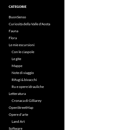
CATEGORIE
BuonSenso
Curiosità della Valle d'Aosta
Fauna
Flora
Le mie escursioni
Con le ciaspole
Le gite
Mappe
Note di viaggio
Rifugi & bivacchi
Ru e opere idrauliche
Letteratura
Cronaca di Gilliarey
OpenStreetMap
Opere d'arte
Land Art
Software