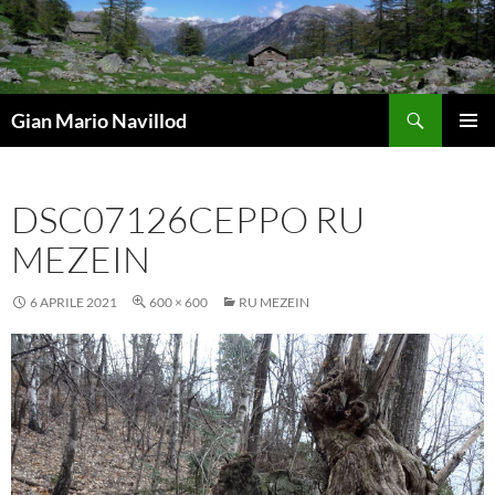
Vai
al
contenuto
Cerca
Gian Mario Navillod
MENU
PRINCI
DSC07126CEPPO RU
MEZEIN
6 APRILE 2021
600 × 600
RU MEZEIN