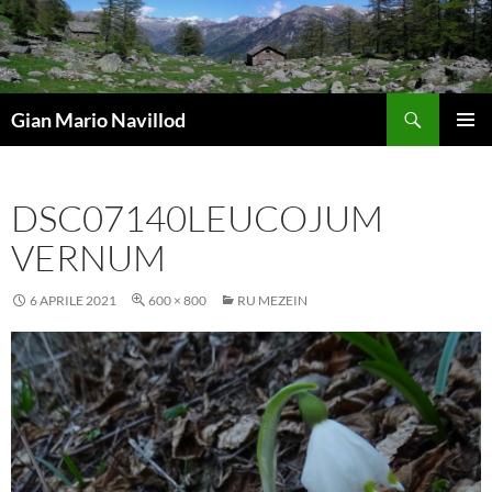
Vai
al
contenuto
Cerca
Gian Mario Navillod
MENU
PRINCI
DSC07140LEUCOJUM
VERNUM
6 APRILE 2021
600 × 800
RU MEZEIN