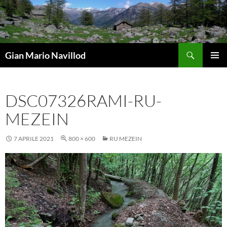
Vai
al
contenuto
Cerca
Gian Mario Navillod
MENU
PRINCI
DSC07326RAMI-RU-
MEZEIN
7 APRILE 2021
800 × 600
RU MEZEIN