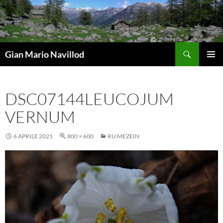
Vai
al
contenuto
Cerca
Gian Mario Navillod
MENU
PRINCI
DSC07144LEUCOJUM
VERNUM
6 APRILE 2021
800 × 600
RU MEZEIN