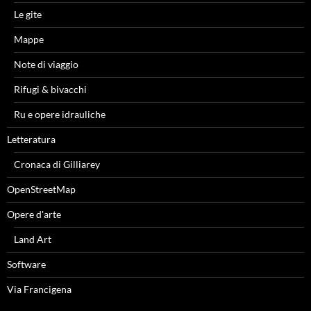
Le gite
Mappe
Note di viaggio
Rifugi & bivacchi
Ru e opere idrauliche
Letteratura
Cronaca di Gilliarey
OpenStreetMap
Opere d'arte
Land Art
Software
Via Francigena