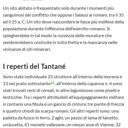
Un sito abitato o frequentato solo durante i momenti più
sanguinosi del conflitto che oppose i Salassi ai romani, tra il 35
ed il 25 a. C. Un sito dove nascondere le fasce più indifese della
popolazione durante l’offensiva dell’esercito romano. Si
spiegherebbe in tal modo la rozzezza delle murature che
sembrerebbero costruite in tutta fretta e la mancanza nelle
vicinanze di siti minerari.
I reperti del Tantané
Sono state individuate 25 strutture all’interno della morena e
11
13 nel prato sottostante
, all’interno della capanna n. 4 sono
stati trovati resti di cereali, in altre leguminose come piselli e
lenticchie. Tra i reperti attribuibili all’equipaggiamento militare
si contano una fibula e un gancio di cintura, tre punte di freccia
e quattro chiodi da scarpa romani. Gli altri reperti sono: una
paletta da fuoco in ferro, 2 aghi, un pezzo di lama di falcetto,
un’accetta, 41 monete vallesane, un mezzo asse di Vienne, 32