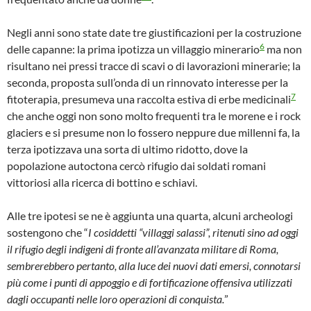
Negli anni sono state date tre giustificazioni per la costruzione
6
delle capanne: la prima ipotizza un villaggio minerario
ma non
risultano nei pressi tracce di scavi o di lavorazioni minerarie; la
seconda, proposta sull’onda di un rinnovato interesse per la
7
fitoterapia, presumeva una raccolta estiva di erbe medicinali
che anche oggi non sono molto frequenti tra le morene e i rock
glaciers e si presume non lo fossero neppure due millenni fa, la
terza ipotizzava una sorta di ultimo ridotto, dove la
popolazione autoctona cercò rifugio dai soldati romani
vittoriosi alla ricerca di bottino e schiavi.
Alle tre ipotesi se ne è aggiunta una quarta, alcuni archeologi
sostengono che “
I cosiddetti “villaggi salassi”, ritenuti sino ad oggi
il rifugio degli indigeni di fronte all’avanzata militare di Roma,
sembrerebbero pertanto, alla luce dei nuovi dati emersi, connotarsi
più come i punti di appoggio e di fortificazione offensiva utilizzati
dagli occupanti nelle loro operazioni di conquista.
”