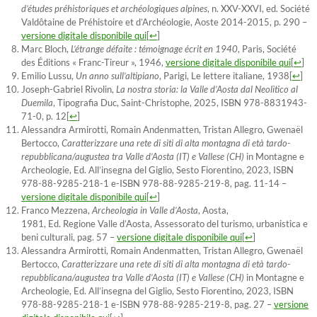
d’études préhistoriques et archéologiques alpines
, n. XXV-XXVI, ed. Société
Valdôtaine de Préhistoire et d’Archéologie, Aoste 2014-2015, p. 290 –
versione digitale disponibile qui
[
↩
]
Marc Bloch,
L’étrange défaite : témoignage écrit en 1940
, Paris, Société
des Éditions « Franc-Tireur »,
1946
,
versione digitale disponibile qui
[
↩
]
Emilio Lussu,
Un anno sull’altipiano
, Parigi, Le lettere italiane, 1938
[
↩
]
Joseph-Gabriel Rivolin,
La nostra storia: la Valle d’Aosta dal Neolitico al
Duemila
, Tipografia Duc, Saint-Christophe, 2025, ISBN 978-8831943-
71-0, p. 12
[
↩
]
Alessandra Armirotti, Romain Andenmatten, Tristan Allegro, Gwenaël
Bertocco,
Caratterizzare una rete di siti di alta montagna di età tardo-
repubblicana/augustea tra Valle d’Aosta (IT) e Vallese (CH)
in Montagne e
Archeologie, Ed. All’insegna del Giglio, Sesto Fiorentino, 2023, ISBN
978-88-9285-218-1 e-ISBN 978-88-9285-219-8, pag. 11-14 –
versione digitale disponibile qui
[
↩
]
Franco Mezzena,
Archeologia in Valle d’Aosta
, Aosta,
1981, Ed. Regione Valle d’Aosta, Assessorato del turismo, urbanistica e
beni culturali, pag. 57 –
versione digitale disponibile qui
[
↩
]
Alessandra Armirotti, Romain Andenmatten, Tristan Allegro, Gwenaël
Bertocco,
Caratterizzare una rete di siti di alta montagna di età tardo-
repubblicana/augustea tra Valle d’Aosta (IT) e Vallese (CH)
in Montagne e
Archeologie, Ed. All’insegna del Giglio, Sesto Fiorentino, 2023, ISBN
978-88-9285-218-1 e-ISBN 978-88-9285-219-8, pag. 27 –
versione