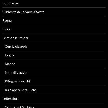
BuonSenso
Curiosità della Valle d'Aosta
Fauna
Flora
Le mie escursioni
Con le ciaspole
Le gite
Mappe
Note di viaggio
Rifugi & bivacchi
Ru e opere idrauliche
Letteratura
Cronaca di Gilliarey