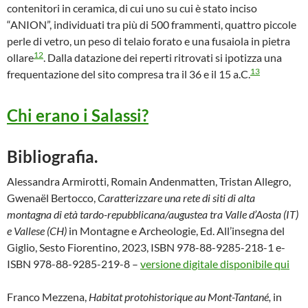
contenitori in ceramica, di cui uno su cui è stato inciso
“ANION”, individuati tra più di 500 frammenti, quattro piccole
perle di vetro, un peso di telaio forato e una fusaiola in pietra
12
ollare
. Dalla datazione dei reperti ritrovati si ipotizza una
13
frequentazione del sito compresa tra il 36 e il 15 a.C.
Chi erano i Salassi?
Bibliografia.
Alessandra Armirotti, Romain Andenmatten, Tristan Allegro,
Gwenaël Bertocco,
Caratterizzare una rete di siti di alta
montagna di età tardo-repubblicana/augustea tra Valle d’Aosta (IT)
e Vallese (CH)
in Montagne e Archeologie, Ed. All’insegna del
Giglio, Sesto Fiorentino, 2023, ISBN 978-88-9285-218-1 e-
ISBN 978-88-9285-219-8 –
versione digitale disponibile qui
Franco Mezzena,
Habitat protohistorique au Mont-Tantané,
in