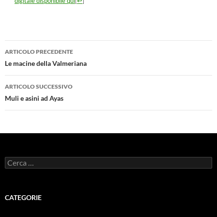
digitale disponibile qui
[
↩
]
Navigazione
ARTICOLO PRECEDENTE
articolo
Le macine della Valmeriana
ARTICOLO SUCCESSIVO
Muli e asini ad Ayas
Ricerca
per:
CATEGORIE