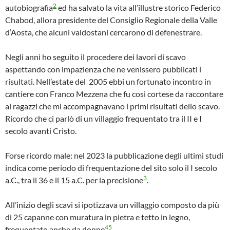
2
autobiografia
ed ha salvato la vita all’illustre storico Federico
Chabod, allora presidente del Consiglio Regionale della Valle
d’Aosta, che alcuni valdostani cercarono di defenestrare.
Negli anni ho seguito il procedere dei lavori di scavo
aspettando con impazienza che ne venissero pubblicati i
risultati. Nell’estate del 2005 ebbi un fortunato incontro in
cantiere con Franco Mezzena che fu così cortese da raccontare
ai ragazzi che mi accompagnavano i primi risultati dello scavo.
Ricordo che ci parlò di un villaggio frequentato tra il II e I
secolo avanti Cristo.
Forse ricordo male: nel 2023 la pubblicazione degli ultimi studi
indica come periodo di frequentazione del sito solo il I secolo
3
a.C., tra il 36 e il 15 a.C. per la precisione
.
All’inizio degli scavi si ipotizzava un villaggio composto da più
di 25 capanne con muratura in pietra e tetto in legno,
4
5
frequentato anche da donne
.