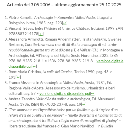
Articolo del 3.05.2006 – ultimo aggiornamento 25.10.2025
Pietro Ramella,
Archeologia in Piemonte e Valle d’Aosta
, Litografia
Bolognino, Ivrea, 1985, pag. 293
[
↩
]
Vincent Trèves,
Entre l’histoire et la vie
, Le Château Edizioni, 1999 EAN
9788887214178
[
↩
]
Alessandra Armirotti, Romain Andenmatten, Tristan Allegro, Gwenaël
Bertocco,
Caratterizzare una rete di siti di alta montagna di età tardo-
repubblicana/augustea tra Valle d’Aosta (IT) e Vallese (CH)
in Montagne e
Archeologie, Ed. All’insegna del Giglio, Sesto Fiorentino, 2023, ISBN
978-88-9285-218-1 e-ISBN 978-88-9285-219-8 –
versione digitale
disponibile qui
[
↩
]
Ronc Maria Cristina,
La valle del Cervino
, Torino 1990, pag. 43 e
193
[
↩
]
Franco Mezzena in
Archeologia in Valle d’Aosta
, Aosta, 1981, Ed.
Regione Valle d’Aosta, Assessorato del turismo, urbanistica e beni
culturali, pag. 57 –
versione digitale disponibile qui
[
↩
]
Andrea Zanotto,
Valle d’Aosta antica e archeologica
, Ed. Musumeci,
Aosta, 1986, ISBN 88-7032-237-8, pag. 19
[
↩
]
“
Très amusante est l’hypothèse émise par un fouilleur, qu’il s’agisse d’un
refuge d’été de cueilleurs de génépy
” – “
molto divertente è l’ipotesi fatta da
un archeologo, che si tratti di un rifugio estivo di raccoglitori di génépy
” –
libera traduzione dal francese di Gian Mario Navillod – in
Bulletin