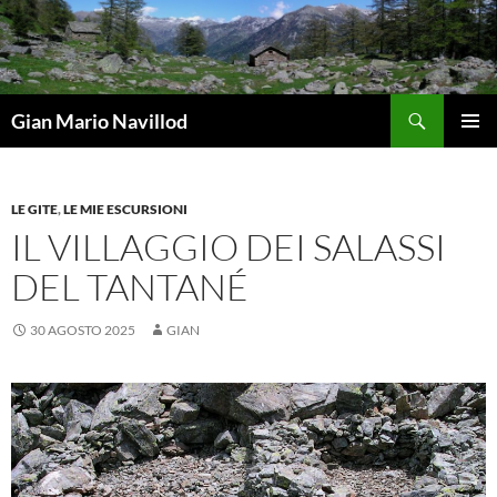
Vai
al
contenuto
Cerca
Gian Mario Navillod
MENU
PRINCI
LE GITE
,
LE MIE ESCURSIONI
IL VILLAGGIO DEI SALASSI
DEL TANTANÉ
30 AGOSTO 2025
GIAN