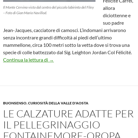
Félicité Carrel,
Il Monte Cervino visto dal centro del piccolo labirinto del Filey
allora
– Foto di Gian Mario Navillod.
diciottenne e
suo padre
Jean-Jacques, cacciatore di camosci. L’indomani arrivarono
senza incontrare grandi difficoltà ai piedi dell’ultimo
mammellone, circa 100 metri sotto la vetta dove si trova una
specie di colle battezzato dal Sig. Leighton Jordan Col Félicité.
I consigli di Félicité Carrel: la prima ragaz
Continua la lettura di
→
BUONSENSO
,
CURIOSITÀ DELLA VALLE D'AOSTA
LE CALZATURE ADATTE PER
IL PELLEGRINAGGIO
FONTAINEMORE-OROPA