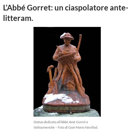
L’Abbé Gorret: un ciaspolatore ante-
litteram.
Statua dedicata all’Abbé Amé Gorret a
Valtournenche – Foto di Gian Mario Navillod.