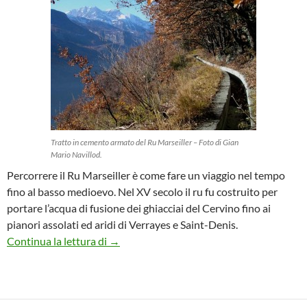
Tratto in cemento armato del Ru Marseiller – Foto di Gian
Mario Navillod.
Percorrere il Ru Marseiller è come fare un viaggio nel tempo
fino al basso medioevo. Nel XV secolo il ru fu costruito per
portare l’acqua di fusione dei ghiacciai del Cervino fino ai
pianori assolati ed aridi di Verrayes e Saint-Denis.
Ru Marseiller
Continua la lettura di
→