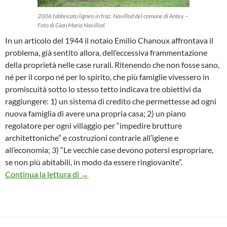
2006 fabbricato ligneo in fraz. Navillod del comune di Antey –
Foto di Gian Mario Navillod.
In un articolo del 1944 il notaio Emilio Chanoux affrontava il
problema, già sentito allora, dell’eccessiva frammentazione
della proprietà nelle case rurali. Ritenendo che non fosse sano,
né per il corpo né per lo spirito, che più famiglie vivessero in
promiscuità sotto lo stesso tetto indicava tre obiettivi da
raggiungere: 1) un sistema di credito che permettesse ad ogni
nuova famiglia di avere una propria casa; 2) un piano
regolatore per ogni villaggio per “impedire brutture
architettoniche” e costruzioni contrarie all’igiene e
all’economia; 3) “Le vecchie case devono potersi espropriare,
se non più abitabili, in modo da essere ringiovanite”.
Il notaio Chanoux e le case rurali della Val
Continua la lettura di
→