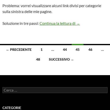
Problema: vorrei visualizzare alcuni link divisi per categorie
sulla sinistra delle mie pagine.
Come visualizzare i 
Soluzione in tre passi:
Continua la lettura di
→
Navigazione
← PRECEDENTE
1
…
44
45
46
…
articoli
48
SUCCESSIVO →
Ricerca
per:
CATEGORIE