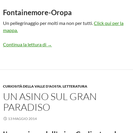
Fontainemore-Oropa
Un pellegrinaggio per molti ma non per tutti.
Click qui per la
mappa.
Le calzature adatte per il pellegrinaggio
Continua la lettura di
→
CURIOSITÀ DELLA VALLE D'AOSTA
,
LETTERATURA
UN ASINO SUL GRAN
PARADISO
13 MAGGIO 2014