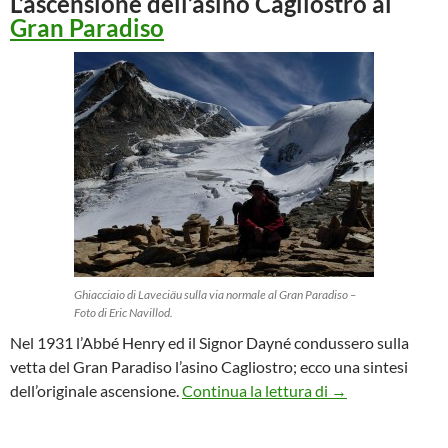
L’ascensione dell’asino Cagliostro al
Gran Paradiso
Ghiacciaio di Laveciäu sulla via normale al Gran Paradiso –
Foto di Eric Navillod.
Nel 1931 l’Abbé Henry ed il Signor Dayné condussero sulla
vetta del Gran Paradiso l’asino Cagliostro; ecco una sintesi
Un asino sul Gra
dell’originale ascensione.
Continua la lettura di
→