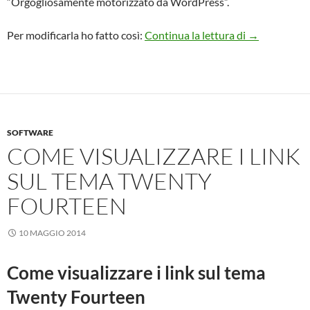
“Orgogliosamente motorizzato da WordPress”.
Togliere o p
Per modificarla ho fatto così:
Continua la lettura di
→
SOFTWARE
COME VISUALIZZARE I LINK
SUL TEMA TWENTY
FOURTEEN
10 MAGGIO 2014
Come visualizzare i link sul tema
Twenty Fourteen