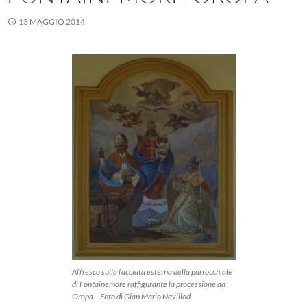
13 MAGGIO 2014
Affresco sulla facciata esterna della parrocchiale
di Fontainemore raffigurante la processione ad
Oropa – Foto di Gian Mario Navillod.