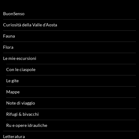
BuonSenso
Curiosità della Valle d'Aosta
Fauna
Flora
Le mie escursioni
Con le ciaspole
Le gite
Mappe
Note di viaggio
Rifugi & bivacchi
Ru e opere idrauliche
Letteratura