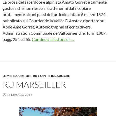
La prosa del sacerdote e alpinista Amato Gorret è talmente
gustosa che non riesco a trattenermi dal ricopiare
brutalmente alcuni passi dell’articolo datato 6 marzo 1874,
pubblicato sul Courrier de la Vallée D’Aoste e riportato su
Abbé Amé Gorret, Autobiographie et écrits divers,
Administration Communale de Valtournenche, Turin 1987,
L’Abbé Gorret e la trave
pagg. 254 e 255.
Continua la lettura di
→
LE MIE ESCURSIONI
,
RU E OPERE IDRAULICHE
RU MARSEILLER
15 MAGGIO 2014