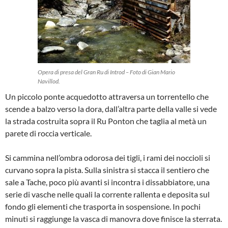
Opera di presa del Gran Ru di Introd – Foto di Gian Mario
Navillod.
Un piccolo ponte acquedotto attraversa un torrentello che
scende a balzo verso la dora, dall’altra parte della valle si vede
la strada costruita sopra il Ru Ponton che taglia al metà un
parete di roccia verticale.
Si cammina nell’ombra odorosa dei tigli, i rami dei noccioli si
curvano sopra la pista. Sulla sinistra si stacca il sentiero che
sale a Tache, poco più avanti si incontra i dissabbiatore, una
serie di vasche nelle quali la corrente rallenta e deposita sul
fondo gli elementi che trasporta in sospensione. In pochi
minuti si raggiunge la vasca di manovra dove finisce la sterrata.