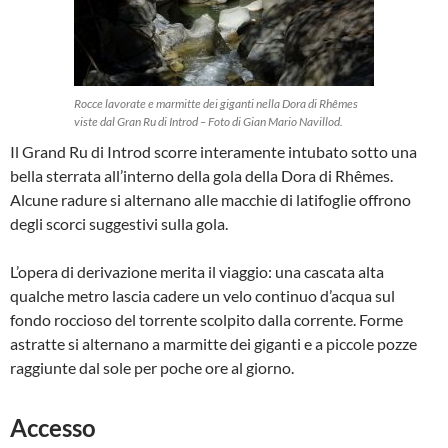
Rocce lavorate e marmitte dei giganti nella Dora di Rhêmes
viste dal Gran Ru di Introd – Foto di Gian Mario Navillod.
Il Grand Ru di Introd scorre interamente intubato sotto una
bella sterrata all’interno della gola della Dora di Rhêmes.
Alcune radure si alternano alle macchie di latifoglie offrono
degli scorci suggestivi sulla gola.
L’opera di derivazione merita il viaggio: una cascata alta
qualche metro lascia cadere un velo continuo d’acqua sul
fondo roccioso del torrente scolpito dalla corrente. Forme
astratte si alternano a marmitte dei giganti e a piccole pozze
raggiunte dal sole per poche ore al giorno.
Accesso