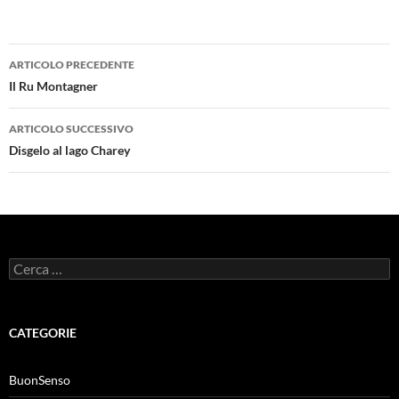
Navigazione
ARTICOLO PRECEDENTE
articolo
Il Ru Montagner
ARTICOLO SUCCESSIVO
Disgelo al lago Charey
Ricerca
per:
CATEGORIE
BuonSenso