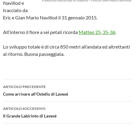
Il labirinto unicursale di Isabella – Foto di Gian Mario Navillod.
Navillod e
tracciato da
Eric e Gian Mario Navillod il 31 gennaio 2015.
All’interno il fiore a sei petali ricorda
Matteo 25, 35-36
.
Lo sviluppo totale è di circa 850 metri all’andata ed altrettanti
al ritorno. Buona passeggiata.
Navigazione
ARTICOLO PRECEDENTE
articolo
Come arrivare all’Ostello di Lavesé
ARTICOLO SUCCESSIVO
Il Grande Labirinto di Lavesé