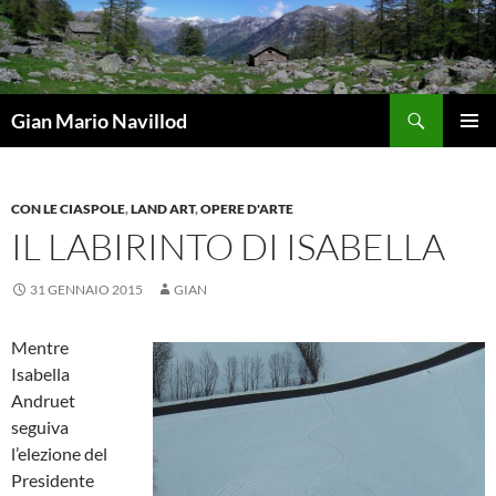
Vai
al
contenuto
Cerca
Gian Mario Navillod
MENU
PRINCI
CON LE CIASPOLE
,
LAND ART
,
OPERE D'ARTE
IL LABIRINTO DI ISABELLA
31 GENNAIO 2015
GIAN
Mentre
Isabella
Andruet
seguiva
l’elezione del
Presidente