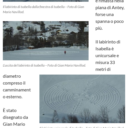
è rimasta nella
Il labirinto di Isabella dalla finestra di Isabella – Foto di Gian
piana di Antey,
Mario Navillod.
forse una
spanna o poco
più.
Il labirinto di
Isabella è
unicursale e
misura 33
L’uscita del labirinto di Isabella – Foto di Gian Mario Navillod.
metri di
diametro
compreso il
camminament
o esterno.
È stato
disegnato da
Gian Mario