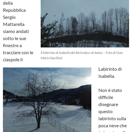
della
Repubblica
Sergio
Mattarella
siamo andati
sotto le sue
finestre a
tracciare con le
Il labirinto di Isabella dal Belvedere di Antey – Foto di Gian
Mario Navillod.
ciaspole il
Labirinto di
Isabella.
Non è stato
difficile
disegnare
questo
labirinto sulla
poca neve che