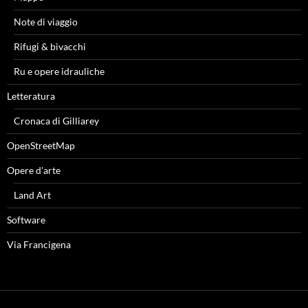
Note di viaggio
Rifugi & bivacchi
Ru e opere idrauliche
Letteratura
Cronaca di Gilliarey
OpenStreetMap
Opere d'arte
Land Art
Software
Via Francigena