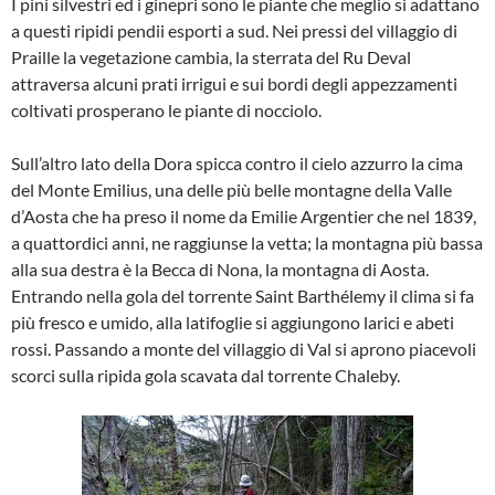
I pini silvestri ed i ginepri sono le piante che meglio si adattano
a questi ripidi pendii esporti a sud. Nei pressi del villaggio di
Praille la vegetazione cambia, la sterrata del Ru Deval
attraversa alcuni prati irrigui e sui bordi degli appezzamenti
coltivati prosperano le piante di nocciolo.
Sull’altro lato della Dora spicca contro il cielo azzurro la cima
del Monte Emilius, una delle più belle montagne della Valle
d’Aosta che ha preso il nome da Emilie Argentier che nel 1839,
a quattordici anni, ne raggiunse la vetta; la montagna più bassa
alla sua destra è la Becca di Nona, la montagna di Aosta.
Entrando nella gola del torrente Saint Barthélemy il clima si fa
più fresco e umido, alla latifoglie si aggiungono larici e abeti
rossi. Passando a monte del villaggio di Val si aprono piacevoli
scorci sulla ripida gola scavata dal torrente Chaleby.