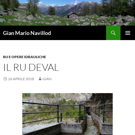
Vai
al
contenuto
Cerca
Gian Mario Navillod
MENU
PRINCI
RU E OPERE IDRAULICHE
IL RU DEVAL
26 APRILE 2018
GIAN