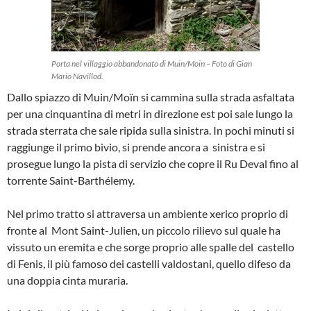
Porta nel villaggio abbandonato di Muin/Moin – Foto di Gian
Mario Navillod.
Dallo spiazzo di Muin/Moïn si cammina sulla strada asfaltata
per una cinquantina di metri in direzione est poi sale lungo la
strada sterrata che sale ripida sulla sinistra. In pochi minuti si
raggiunge il primo bivio, si prende ancora a sinistra e si
prosegue lungo la pista di servizio che copre il Ru Deval fino al
torrente Saint-Barthélemy.
Nel primo tratto si attraversa un ambiente xerico proprio di
fronte al Mont Saint-Julien, un piccolo rilievo sul quale ha
vissuto un eremita e che sorge proprio alle spalle del castello
di Fenis, il più famoso dei castelli valdostani, quello difeso da
una doppia cinta muraria.