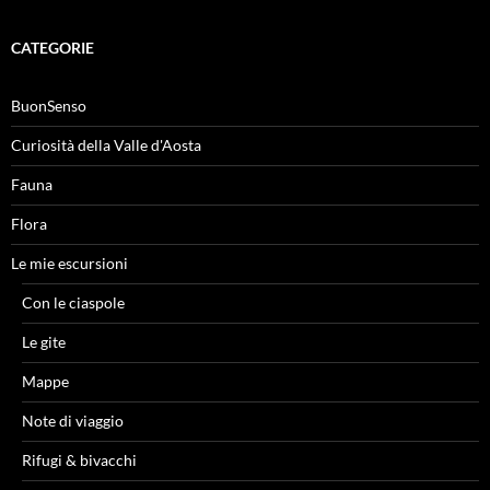
CATEGORIE
BuonSenso
Curiosità della Valle d'Aosta
Fauna
Flora
Le mie escursioni
Con le ciaspole
Le gite
Mappe
Note di viaggio
Rifugi & bivacchi