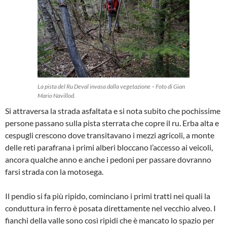
La pista del Ru Deval invasa dalla vegetazione – Foto di Gian
Mario Navillod.
Si attraversa la strada asfaltata e si nota subito che pochissime
persone passano sulla pista sterrata che copre il ru. Erba alta e
cespugli crescono dove transitavano i mezzi agricoli, a monte
delle reti parafrana i primi alberi bloccano l’accesso ai veicoli,
ancora qualche anno e anche i pedoni per passare dovranno
farsi strada con la motosega.
Il pendio si fa più ripido, cominciano i primi tratti nei quali la
conduttura in ferro è posata direttamente nel vecchio alveo. I
fianchi della valle sono così ripidi che è mancato lo spazio per