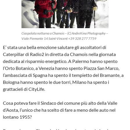
Ciaspolata notturna a Chamois – (C) AndreKina Photography –
Viale Piemonte 14 Saint-Vincent +39 328 277 7759
E’ stata una bella emozione salutare gli ascoltatori di
Caterpillar di Radio2 in diretta da Chamois nella giornata
dedicata al risparmio energetico. A Palermo hanno spento
l’Orto Botanico, a Venezia hanno spento Piazza San Marco,
l’ambasciata di Spagna ha spento il tempietto del Bramante, a
Bologna hanno spento le due torri, Milano ha spento i
grattacieli di CityLife.
Cosa poteva fare il Sindaco del comune più alto della Valle
d’Aosta, l’unico che ha scelto di fare a meno delle auto nel
lontano 1955?