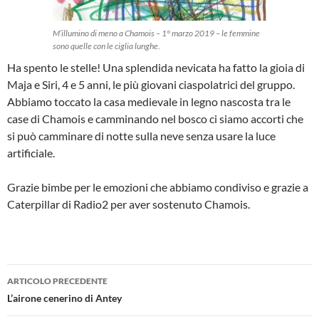
M’illumino di meno a Chamois – 1° marzo 2019 – le femmine
sono quelle con le ciglia lunghe.
Ha spento le stelle! Una splendida nevicata ha fatto la gioia di
Maja e Siri, 4 e 5 anni, le più giovani ciaspolatrici del gruppo.
Abbiamo toccato la casa medievale in legno nascosta tra le
case di Chamois e camminando nel bosco ci siamo accorti che
si può camminare di notte sulla neve senza usare la luce
artificiale.
Grazie bimbe per le emozioni che abbiamo condiviso e grazie a
Caterpillar di Radio2 per aver sostenuto Chamois.
Navigazione
ARTICOLO PRECEDENTE
articolo
L’airone cenerino di Antey