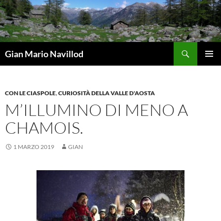
Vai
al
contenuto
Cerca
Gian Mario Navillod
MENU
PRINCI
CON LE CIASPOLE
,
CURIOSITÀ DELLA VALLE D'AOSTA
M’ILLUMINO DI MENO A
CHAMOIS.
1 MARZO 2019
GIAN