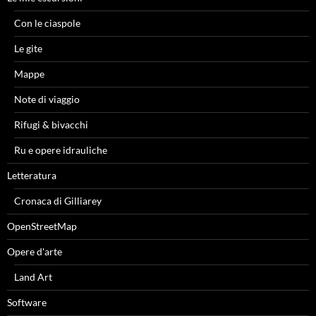
Con le ciaspole
Le gite
Mappe
Note di viaggio
Rifugi & bivacchi
Ru e opere idrauliche
Letteratura
Cronaca di Gilliarey
OpenStreetMap
Opere d'arte
Land Art
Software