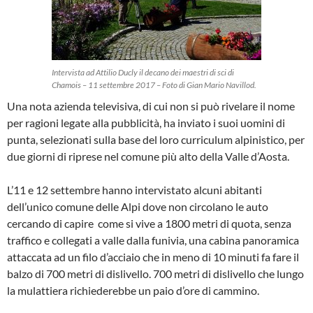
Intervista ad Attilio Ducly il decano dei maestri di sci di
Chamois – 11 settembre 2017 – Foto di Gian Mario Navillod.
Una nota azienda televisiva, di cui non si può rivelare il nome
per ragioni legate alla pubblicità, ha inviato i suoi uomini di
punta, selezionati sulla base del loro curriculum alpinistico, per
due giorni di riprese nel comune più alto della Valle d’Aosta.
L’11 e 12 settembre hanno intervistato alcuni abitanti
dell’unico comune delle Alpi dove non circolano le auto
cercando di capire come si vive a 1800 metri di quota, senza
traffico e collegati a valle dalla funivia, una cabina panoramica
attaccata ad un filo d’acciaio che in meno di 10 minuti fa fare il
balzo di 700 metri di dislivello. 700 metri di dislivello che lungo
la mulattiera richiederebbe un paio d’ore di cammino.