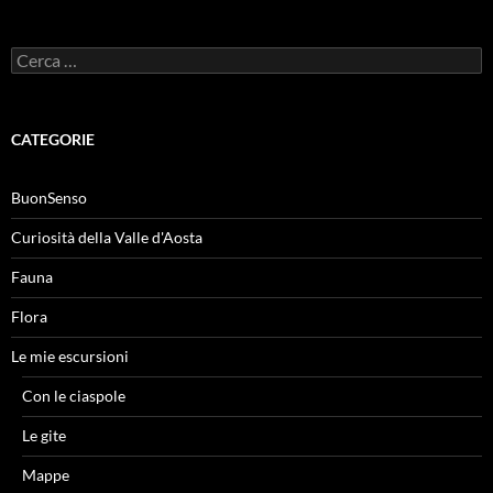
Ricerca
per:
CATEGORIE
BuonSenso
Curiosità della Valle d'Aosta
Fauna
Flora
Le mie escursioni
Con le ciaspole
Le gite
Mappe