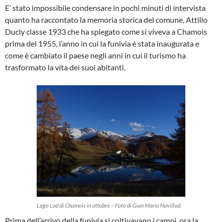
E’ stato impossibile condensare in pochi minuti di intervista
quanto ha raccontato la memoria storica del comune, Attilio
Ducly classe 1933 che ha spiegato come si viveva a Chamois
prima del 1955, l’anno in cui la funivia è stata inaugurata e
come è cambiato il paese negli anni in cui il turismo ha
trasformato la vita dei suoi abitanti.
Lago Lod di Chamois in ottobre – Foto di Gian Mario Navillod.
Prima dell’arrivo della funivia si coltivavano i campi, ora la