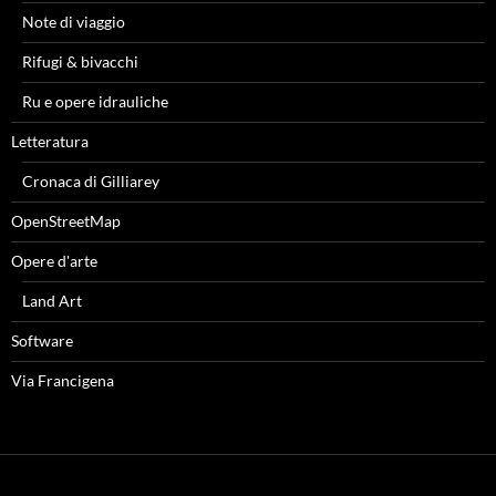
Note di viaggio
Rifugi & bivacchi
Ru e opere idrauliche
Letteratura
Cronaca di Gilliarey
OpenStreetMap
Opere d'arte
Land Art
Software
Via Francigena