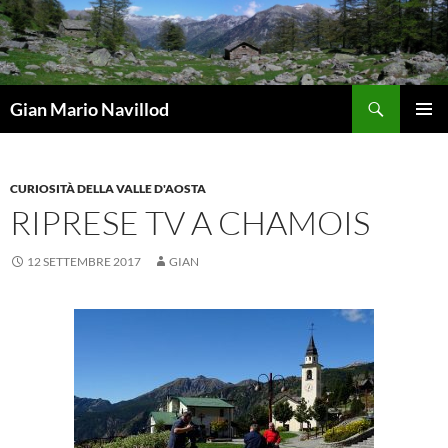
Vai
al
contenuto
Cerca
Gian Mario Navillod
MENU
PRINCI
CURIOSITÀ DELLA VALLE D'AOSTA
RIPRESE TV A CHAMOIS
12 SETTEMBRE 2017
GIAN