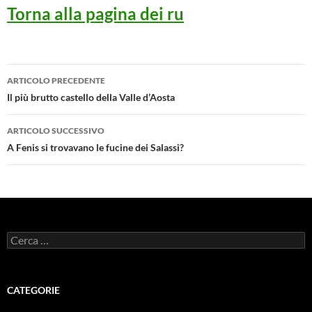
Torna alla pagina dei ru
Navigazione
ARTICOLO PRECEDENTE
articolo
Il più brutto castello della Valle d’Aosta
ARTICOLO SUCCESSIVO
A Fenis si trovavano le fucine dei Salassi?
Ricerca
per:
CATEGORIE