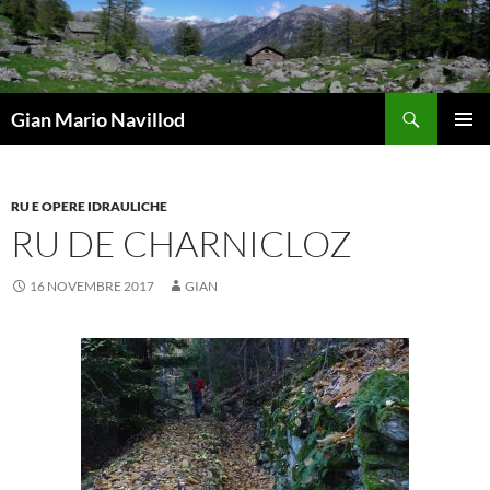
Vai
al
contenuto
Cerca
Gian Mario Navillod
MENU
PRINCI
RU E OPERE IDRAULICHE
RU DE CHARNICLOZ
16 NOVEMBRE 2017
GIAN