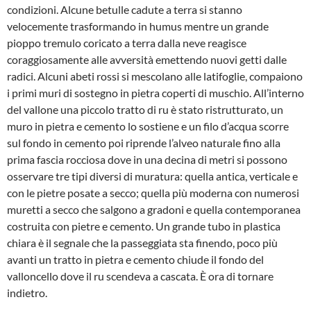
condizioni. Alcune betulle cadute a terra si stanno
velocemente trasformando in humus mentre un grande
pioppo tremulo coricato a terra dalla neve reagisce
coraggiosamente alle avversità emettendo nuovi getti dalle
radici. Alcuni abeti rossi si mescolano alle latifoglie, compaiono
i primi muri di sostegno in pietra coperti di muschio. All’interno
del vallone una piccolo tratto di ru è stato ristrutturato, un
muro in pietra e cemento lo sostiene e un filo d’acqua scorre
sul fondo in cemento poi riprende l’alveo naturale fino alla
prima fascia rocciosa dove in una decina di metri si possono
osservare tre tipi diversi di muratura: quella antica, verticale e
con le pietre posate a secco; quella più moderna con numerosi
muretti a secco che salgono a gradoni e quella contemporanea
costruita con pietre e cemento. Un grande tubo in plastica
chiara è il segnale che la passeggiata sta finendo, poco più
avanti un tratto in pietra e cemento chiude il fondo del
valloncello dove il ru scendeva a cascata. È ora di tornare
indietro.