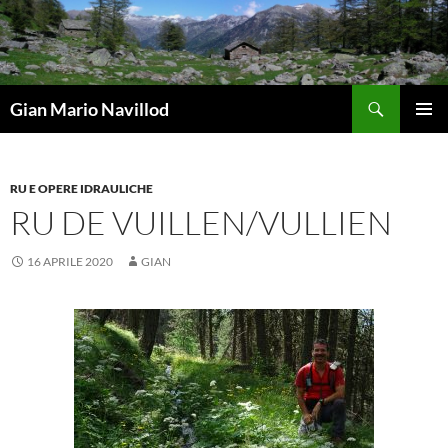
Vai
al
contenuto
Cerca
Gian Mario Navillod
MENU
PRINCI
RU E OPERE IDRAULICHE
RU DE VUILLEN/VULLIEN
16 APRILE 2020
GIAN