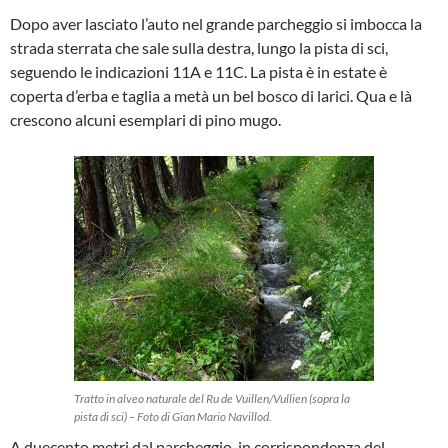
Dopo aver lasciato l’auto nel grande parcheggio si imbocca la
strada sterrata che sale sulla destra, lungo la pista di sci,
seguendo le indicazioni 11A e 11C. La pista è in estate è
coperta d’erba e taglia a metà un bel bosco di larici. Qua e là
crescono alcuni esemplari di pino mugo.
Tratto in alveo naturale del Ru de Vuillen/Vullien (sopra la
pista di sci) – Foto di Gian Mario Navillod.
A duecento metri dal parcheggio, in corrispondenza del