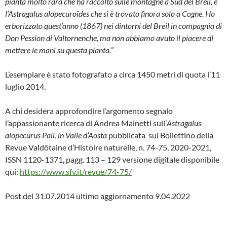
pianta molto rara che ha raccolto sulle montagne a Sud del Breil, è
l’Astragalus alopecuroïdes che si è trovato finora solo a Cogne. Ho
erborizzato quest’anno (1867) nei dintorni del Breil in compagnia
di
Don Pession di Valtornenche, ma non abbiamo avuto il piacere di
mettere le mani su questa pianta.
”
L’esemplare è stato fotografato a circa 1450 metri di quota l’11
luglio 2014.
A chi desidera approfondire l’argomento segnalo
l’appassionante ricerca di Andrea Mainetti sull’
Astragalus
alopecurus Pall. in Valle d’Aosta
pubblicata sul Bollettino della
Revue Valdôtaine d’Histoire naturelle, n. 74-75, 2020-2021,
ISSN 1120-1371, pagg. 113 – 129 versione digitale disponibile
qui:
https://www.sfv.it/revue/74-75/
Post del 31.07.2014 ultimo aggiornamento 9.04.2022