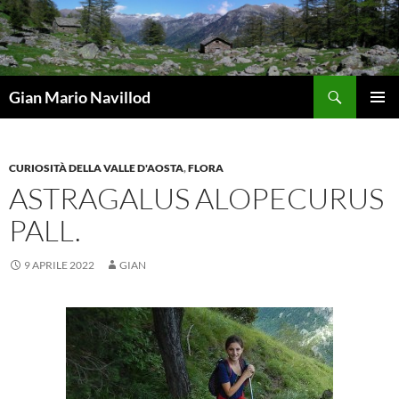
Vai
al
contenuto
Cerca
Gian Mario Navillod
MENU
PRINCI
CURIOSITÀ DELLA VALLE D'AOSTA
,
FLORA
ASTRAGALUS ALOPECURUS
PALL.
9 APRILE 2022
GIAN