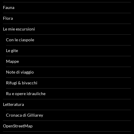
Fauna
Flora
Le mie escursioni
Con le ciaspole
Le gite
Mappe
Note di viaggio
Rifugi & bivacchi
Ru e opere idrauliche
Letteratura
Cronaca di Gilliarey
OpenStreetMap