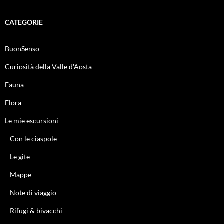
CATEGORIE
BuonSenso
Curiosità della Valle d'Aosta
Fauna
Flora
Le mie escursioni
Con le ciaspole
Le gite
Mappe
Note di viaggio
Rifugi & bivacchi