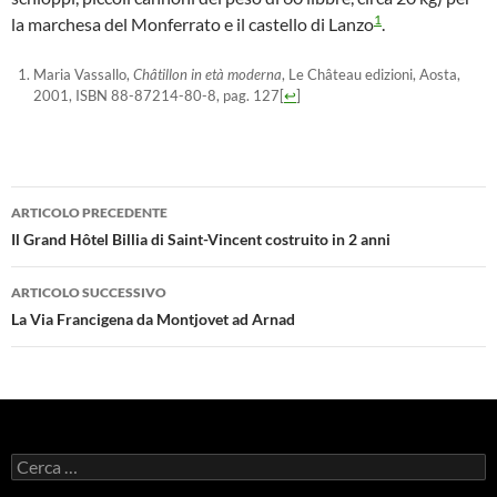
1
la marchesa del Monferrato e il castello di Lanzo
.
Maria Vassallo,
Châtillon in età moderna
, Le Château edizioni, Aosta,
2001, ISBN 88-87214-80-8, pag. 127
[
↩
]
Navigazione
ARTICOLO PRECEDENTE
articolo
Il Grand Hôtel Billia di Saint-Vincent costruito in 2 anni
ARTICOLO SUCCESSIVO
La Via Francigena da Montjovet ad Arnad
Ricerca
per: