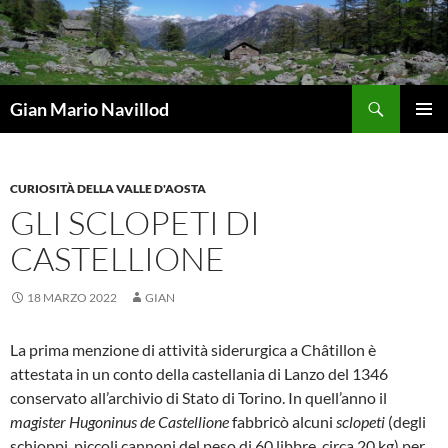
Vai
al
contenuto
Cerca
Gian Mario Navillod
MENU
PRINCI
CURIOSITÀ DELLA VALLE D'AOSTA
GLI SCLOPETI DI
CASTELLIONE
18 MARZO 2022
GIAN
La prima menzione di attività siderurgica a Châtillon è
attestata in un conto della castellania di Lanzo del 1346
conservato all’archivio di Stato di Torino. In quell’anno il
magister Hugoninus de Castellione
fabbricò alcuni
sclopeti
(degli
schioppi, piccoli cannoni del peso di 60 libbre, circa 20 kg) per