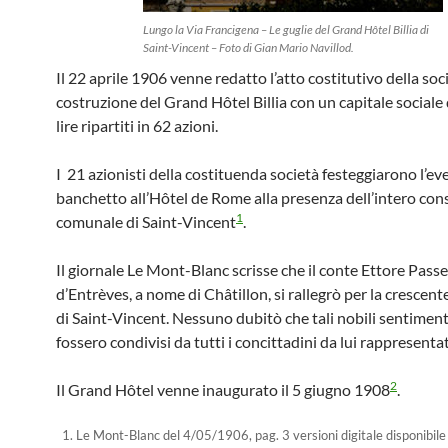
Lungo la Via Francigena – Le guglie del Grand Hôtel Billia di
Saint-Vincent – Foto di Gian Mario Navillod.
Il 22 aprile 1906 venne redatto l’atto costitutivo della soci
costruzione del Grand Hôtel Billia con un capitale sociale
lire ripartiti in 62 azioni.
I 21 azionisti della costituenda società festeggiarono l’e
banchetto all’Hôtel de Rome alla presenza dell’intero cons
1
comunale di Saint-Vincent
.
Il giornale Le Mont-Blanc scrisse che il conte Ettore Passe
d’Entrèves, a nome di Châtillon, si rallegrò per la crescent
di Saint-Vincent. Nessuno dubitò che tali nobili sentimen
fossero condivisi da tutti i concittadini da lui rappresentat
2
Il Grand Hôtel venne inaugurato il 5 giugno 1908
.
Le Mont-Blanc del 4/05/1906, pag. 3 versioni digitale disponibile 