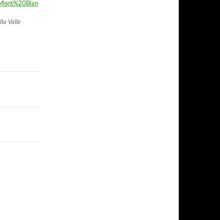
%20Mont%20Blan
la Valle