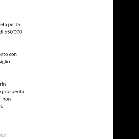
età per la
 di 650’000
vento con
iglio
rin
e prosperità
ti non
i.
qui: