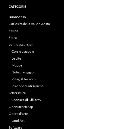
CATEGORIE
BuonSenso
Curiosità della Valle d'Aosta
Fauna
Flora
Le mie escursioni
Con le ciaspole
Le gite
Mappe
Note di viaggio
Rifugi & bivacchi
Ru e opere idrauliche
Letteratura
Cronaca di Gilliarey
OpenStreetMap
Opere d'arte
Land Art
Software