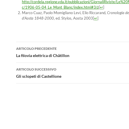
http://cordela.regione.vda.it/pubblicazioni/GiornaliRiviste/Le
c/1906-05-04_Le_Mont_Blanc/index.html#3/z
[
↩
]
Marco Cuaz, Paolo Momigliano Levi, Elio Riccarand,
Cronologia del
d’Aosta 1848-2000
, ed. Stylos, Aosta 2003
[
↩
]
Navigazione
ARTICOLO PRECEDENTE
articolo
La filovia elettrica di Châtillon
ARTICOLO SUCCESSIVO
Gli sclopeti di Castellione