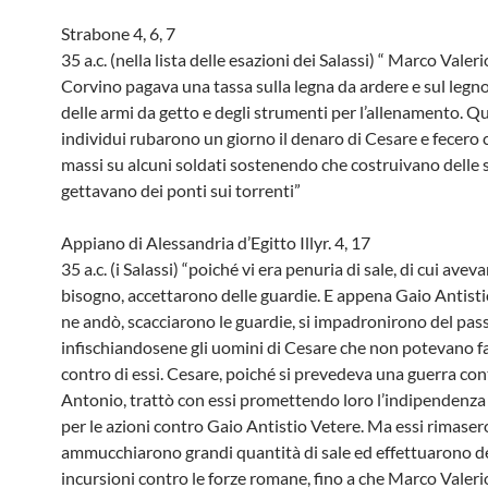
Strabone 4, 6, 7
35 a.c. (nella lista delle esazioni dei Salassi) “ Marco Valer
Corvino pagava una tassa sulla legna da ardere e sul legn
delle armi da getto e degli strumenti per l’allenamento. Qu
individui rubarono un giorno il denaro di Cesare e fecero 
massi su alcuni soldati sostenendo che costruivano delle 
gettavano dei ponti sui torrenti”
Appiano di Alessandria d’Egitto Illyr. 4, 17
35 a.c. (i Salassi) “poiché vi era penuria di sale, di cui av
bisogno, accettarono delle guardie. E appena Gaio Antisti
ne andò, scacciarono le guardie, si impadronirono del pas
infischiandosene gli uomini di Cesare che non potevano f
contro di essi. Cesare, poiché si prevedeva una guerra con
Antonio, trattò con essi promettendo loro l’indipendenza 
per le azioni contro Gaio Antistio Vetere. Ma essi rimasero
ammucchiarono grandi quantità di sale ed effettuarono de
incursioni contro le forze romane, fino a che Marco Valer