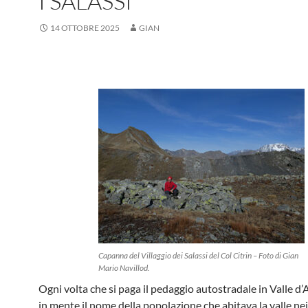
I SALASSI
14 OTTOBRE 2025
GIAN
Capanna del Villaggio dei Salassi del Col Citrin – Foto di Gian
Mario Navillod.
Ogni volta che si paga il pedaggio autostradale in Valle d’
in mente il nome della popolazione che abitava la valle nei