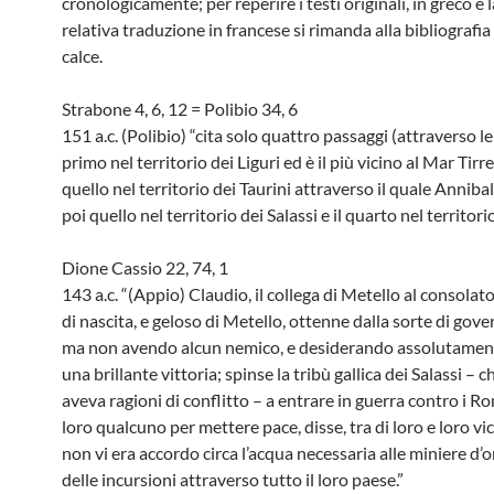
cronologicamente; per reperire i testi originali, in greco e l
relativa traduzione in francese si rimanda alla bibliografia
calce.
Strabone 4, 6, 12 = Polibio 34, 6
151 a.c. (Polibio) “cita solo quattro passaggi (attraverso le 
primo nel territorio dei Liguri ed è il più vicino al Mar Tirr
quello nel territorio dei Taurini attraverso il quale Anniba
poi quello nel territorio dei Salassi e il quarto nel territori
Dione Cassio 22, 74, 1
143 a.c. “(Appio) Claudio, il collega di Metello al consolat
di nascita, e geloso di Metello, ottenne dalla sorte di govern
ma non avendo alcun nemico, e desiderando assolutamen
una brillante vittoria; spinse la tribù gallica dei Salassi – 
aveva ragioni di conflitto – a entrare in guerra contro i R
loro qualcuno per mettere pace, disse, tra di loro e loro vic
non vi era accordo circa l’acqua necessaria alle miniere d’o
delle incursioni attraverso tutto il loro paese.”