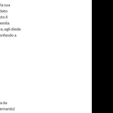
lla sua
 dato
to il
uemila
e, egli diede
ionfando a
va da
Bernardo)