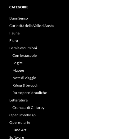
CATEGORIE
BuonSenso
Curiosità della Valle d'Aosta
Fauna
Flora
Le mie escursioni
Con le ciaspole
Le gite
Mappe
Note di viaggio
Rifugi & bivacchi
Ru e opere idrauliche
Letteratura
Cronaca di Gilliarey
OpenStreetMap
Opere d'arte
Land Art
Software