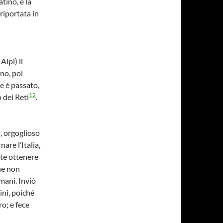
atino, e la
 riportata in
Alpi) il
eno, poi
le è passato,
12
o dei Reti
.
o, orgoglioso
are l’Italia,
te ottenere
che non
omani. Inviò
ini, poiché
ro; e fece