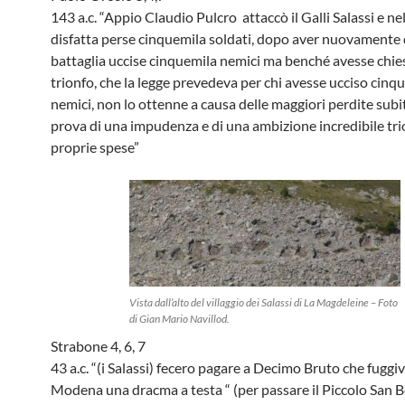
143 a.c. “Appio Claudio Pulcro attaccò il Galli Salassi e ne
disfatta perse cinquemila soldati, dopo aver nuovamente
battaglia uccise cinquemila nemici ma benché avesse chies
trionfo, che la legge prevedeva per chi avesse ucciso cinq
nemici, non lo ottenne a causa delle maggiori perdite subit
prova di una impudenza e di una ambizione incredibile tr
proprie spese”
Vista dall’alto del villaggio dei Salassi di La Magdeleine – Foto
di Gian Mario Navillod.
Strabone 4, 6, 7
43 a.c. “(i Salassi) fecero pagare a Decimo Bruto che fuggi
Modena una dracma a testa “ (per passare il Piccolo San 