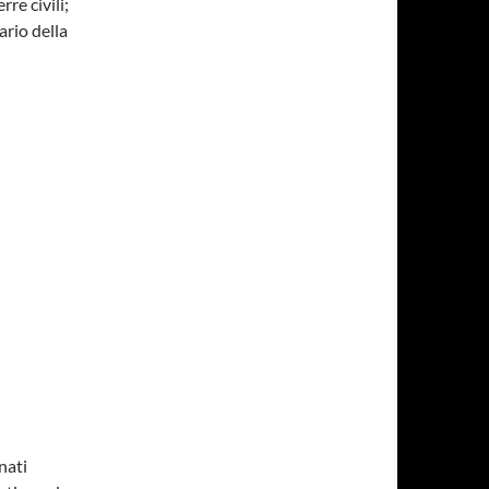
rre civili;
ario della
inati