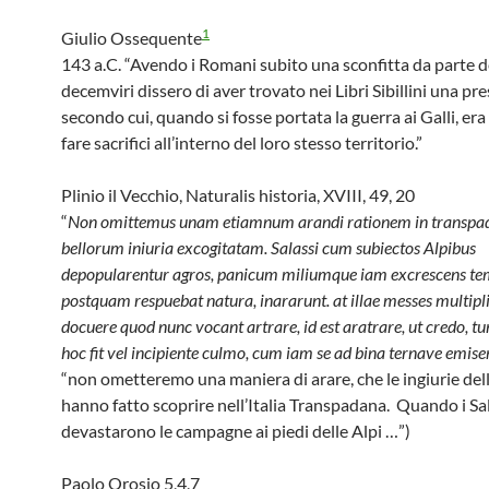
1
Giulio Ossequente
143 a.C. “Avendo i Romani subito una sconfitta da parte dei
decemviri dissero di aver trovato nei Libri Sibillini una pr
secondo cui, quando si fosse portata la guerra ai Galli, er
fare sacrifici all’interno del loro stesso territorio.”
Plinio il Vecchio, Naturalis historia, XVIII, 49, 20
“
Non omittemus unam etiamnum arandi rationem in transpad
bellorum iniuria excogitatam. Salassi cum subiectos Alpibus
depopularentur agros, panicum miliumque iam excrescens te
postquam respuebat natura, inararunt. at illae messes multipl
docuere quod nunc vocant artrare, id est aratrare, ut credo, t
hoc fit vel incipiente culmo, cum iam se ad bina ternave emiseri
“non ometteremo una maniera di arare, che le ingiurie del
hanno fatto scoprire nell’Italia Transpadana. Quando i Sa
devastarono le campagne ai piedi delle Alpi …”)
Paolo Orosio 5,4,7