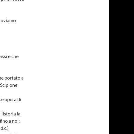
troviamo
assi e che
nne portato a
 Scipione
nte opera di
Historia la
fino a noi;
d.c.)