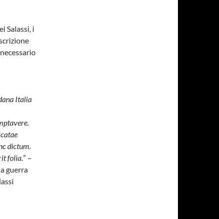
 Salassi, i
escrizione
a necessario
ana Italia
mptavere.
icatae
unc dictum.
t folia.
” –
la guerra
lassi