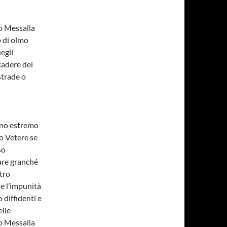
io Messalla
o di olmo
egli
cadere dei
strade o
evano estremo
o Vetere se
so
are granché
tro
e l’impunità
 diffidenti e
lle
io Messalla