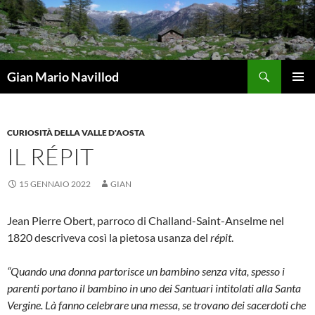
Vai
al
contenuto
Cerca
Gian Mario Navillod
MENU
PRINCI
CURIOSITÀ DELLA VALLE D'AOSTA
IL RÉPIT
15 GENNAIO 2022
GIAN
Jean Pierre Obert, parroco di Challand-Saint-Anselme nel
1820 descriveva così la pietosa usanza del
répit
.
“Quando una donna partorisce un bambino senza vita, spesso i
parenti portano il bambino in uno dei Santuari intitolati alla Santa
Vergine. Là fanno celebrare una messa, se trovano dei sacerdoti che