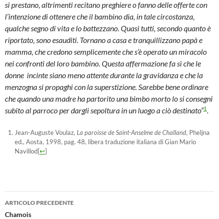
si prestano, altrimenti recitano preghiere o fanno delle offerte con
l’intenzione di ottenere che il bambino dia, in tale circostanza,
qualche segno di vita e lo battezzano. Quasi tutti, secondo quanto è
riportato, sono esauditi. Tornano a casa e tranquillizzano papà e
mamma, che credono semplicemente che s’è operato un miracolo
nei confronti del loro bambino. Questa affermazione fa sì che le
donne incinte siano meno attente durante la gravidanza e che la
menzogna si propaghi con la superstizione. Sarebbe bene ordinare
che quando una madre ha partorito una bimbo morto lo si consegni
1
subito al parroco per dargli sepoltura in un luogo a ciò destinato”
.
Jean-Auguste Voulaz,
La paroisse de Saint-Anselme de Challand
, Pheljna
ed., Aosta, 1998, pag. 48, libera traduzione italiana di Gian Mario
Navillod
[
↩
]
Navigazione
ARTICOLO PRECEDENTE
articolo
Chamois