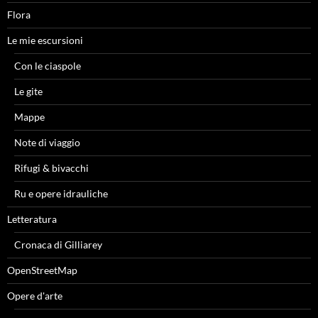
Flora
Le mie escursioni
Con le ciaspole
Le gite
Mappe
Note di viaggio
Rifugi & bivacchi
Ru e opere idrauliche
Letteratura
Cronaca di Gilliarey
OpenStreetMap
Opere d'arte