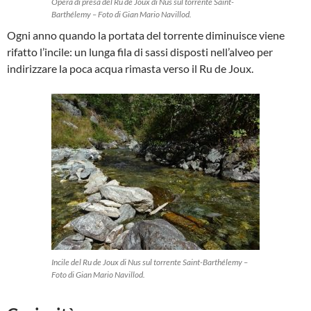
Opera di presa del Ru de Joux di Nus sul torrente Saint-
Barthélemy – Foto di Gian Mario Navillod.
Ogni anno quando la portata del torrente diminuisce viene
rifatto l’incile: un lunga fila di sassi disposti nell’alveo per
indirizzare la poca acqua rimasta verso il Ru de Joux.
Incile del Ru de Joux di Nus sul torrente Saint-Barthélemy –
Foto di Gian Mario Navillod.