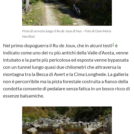
Pista di servizio lungo il Ru de Joux di Nus – Foto di Gian Mario
Navillod.
1
Nel primo dopoguerra il Ru de Joux, che in alcuni testi
è
indicato come uno dei ru più antichi della Valle d’Aosta, venne
intubato e la parte più pericolosa ed esposta venne bypassata
con un tunnel lungo quasi due chilometri che attraversa la
montagna tra la Becca di Avert e la Cima Longhede. La galleria
non è percorribile ma la pista forestale costruita a fianco della
condotta consente di pedalare senza fatica in un bosco ricco di
essenze balsamiche.