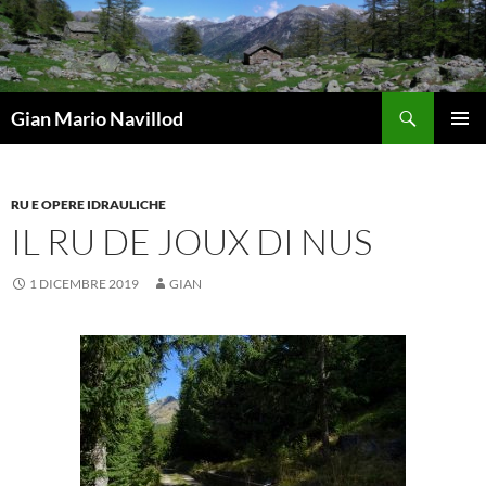
Vai
al
contenuto
Cerca
Gian Mario Navillod
MENU
PRINCI
RU E OPERE IDRAULICHE
IL RU DE JOUX DI NUS
1 DICEMBRE 2019
GIAN