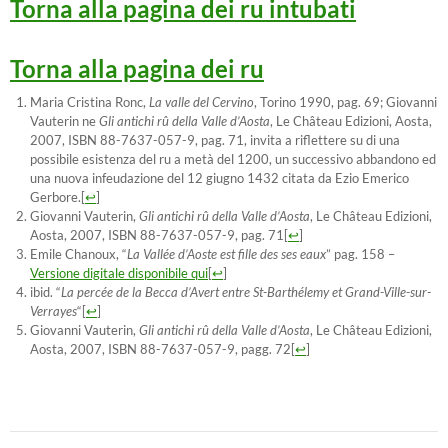
Torna alla pagina dei ru intubati
Torna alla pagina dei ru
Maria Cristina Ronc,
La valle del Cervino
, Torino 1990, pag. 69; Giovanni
Vauterin ne
Gli antichi rû della Valle d’Aosta
, Le Château Edizioni, Aosta,
2007, ISBN 88-7637-057-9, pag. 71, invita a riflettere su di una
possibile esistenza del ru a metà del 1200, un successivo abbandono ed
una nuova infeudazione del 12 giugno 1432 citata da Ezio Emerico
Gerbore.
[
↩
]
Giovanni Vauterin,
Gli antichi rû della Valle d’Aosta
, Le Château Edizioni,
Aosta, 2007, ISBN 88-7637-057-9, pag. 71
[
↩
]
Emile Chanoux, “
La Vallée d’Aoste est fille des ses eaux
” pag. 158 –
Versione digitale disponibile qui
[
↩
]
ibid. “
La percée de la Becca d’Avert entre St-Barthélemy et Grand-Ville-sur-
Verrayes
“
[
↩
]
Giovanni Vauterin,
Gli antichi rû della Valle d’Aosta
, Le Château Edizioni,
Aosta, 2007, ISBN 88-7637-057-9, pagg. 72
[
↩
]
Navigazione