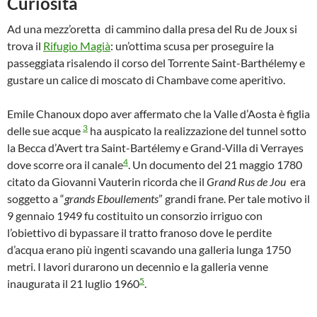
Curiosità
Ad una mezz’oretta di cammino dalla presa del Ru de Joux si
trova il
Rifugio Magià
: un’ottima scusa per proseguire la
passeggiata risalendo il corso del Torrente Saint-Barthélemy e
gustare un calice di moscato di Chambave come aperitivo.
Emile Chanoux dopo aver affermato che la Valle d’Aosta è figlia
3
delle sue acque
ha auspicato la realizzazione del tunnel sotto
la Becca d’Avert tra Saint-Bartélemy e Grand-Villa di Verrayes
4
dove scorre ora il canale
. Un documento del 21 maggio 1780
citato da Giovanni Vauterin ricorda che il
Grand Rus de Jou
era
soggetto a “
grands Eboullements
” grandi frane. Per tale motivo il
9 gennaio 1949 fu costituito un consorzio irriguo con
l’obiettivo di bypassare il tratto franoso dove le perdite
d’acqua erano più ingenti scavando una galleria lunga 1750
metri. I lavori durarono un decennio e la galleria venne
5
inaugurata il 21 luglio 1960
.