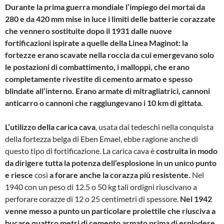
Durante la prima guerra mondiale l’impiego dei mortai da
280 e da 420 mm mise in luce i limiti delle batterie corazzate
che vennero sostituite dopo il 1931 dalle nuove
fortificazioni ispirate a quelle della Linea Maginot: la
fortezze erano scavate nella roccia da cui emergevano solo
le postazioni di combattimento, i malloppi, che
erano
completamente rivestite di cemento armato e spesso
blindate all’interno. Erano armate di mitragliatrici, cannoni
anticarro o cannoni che raggiungevano i 10 km di gittata.
L’utilizzo della carica cava
, usata dai tedeschi nella conquista
della fortezza belga di Eben Emael, ebbe ragione anche di
questo tipo di fortificazione. La carica cava è
costruita in modo
da dirigere tutta la potenza dell’esplosione in un unico punto
e riesce
così
a forare anche la corazza più resistente.
Nel
1940 con un peso di 12.5 o 50 kg tali ordigni riuscivano a
perforare corazze di 12 o 25 centimetri di spessore.
Nel 1942
venne messo a punto un particolare proiettile che riusciva a
bucare quattro metri di cemento armato prima di esplodere.