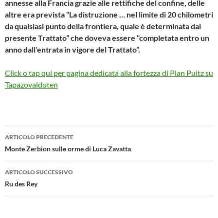
annesse alla Francia grazie alle rettifiche del confine, delle
altre era prevista “La distruzione … nel limite di 20 chilometri
da qualsiasi punto della frontiera, quale è determinata dal
presente Trattato” che doveva essere “completata entro un
anno dall’entrata in vigore del Trattato”.
Click o tap qui per pagina dedicata alla fortezza di Plan Puitz su
Tapazovaldoten
Navigazione
ARTICOLO PRECEDENTE
articolo
Monte Zerbion sulle orme di Luca Zavatta
ARTICOLO SUCCESSIVO
Ru des Rey