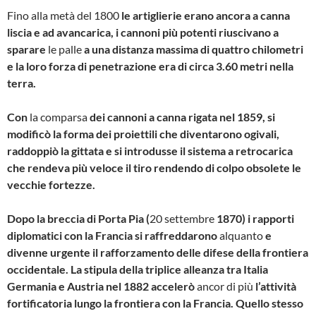
Fino alla metà del 1800
le artiglierie erano ancora a canna
liscia e ad avancarica, i cannoni più potenti riuscivano a
sparare
le palle
a una distanza massima di quattro chilometri
e la loro forza di penetrazione era di circa 3.60 metri nella
terra.
Con
la comparsa
dei cannoni a canna rigata nel 1859, si
modificò la forma dei proiettili che diventarono ogivali,
raddoppiò la gittata e si introdusse il sistema a retrocarica
che rendeva più veloce il tiro rendendo di colpo obsolete le
vecchie fortezze.
Dopo la breccia di Porta Pia (
20 settembre
1870) i rapporti
diplomatici con la Francia si raffreddarono
alquanto
e
divenne urgente il rafforzamento delle difese della frontiera
occidentale. La stipula della triplice alleanza tra Italia
Germania e Austria nel 1882 accelerò
ancor di più
l’attività
fortificatoria lungo la frontiera con la Francia. Quello stesso