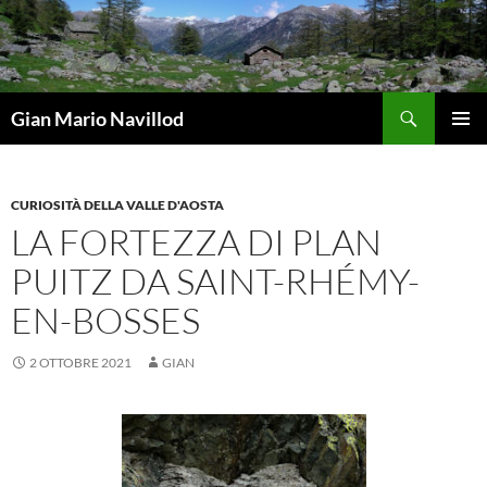
Vai
al
contenuto
Cerca
Gian Mario Navillod
MENU
PRINCI
CURIOSITÀ DELLA VALLE D'AOSTA
LA FORTEZZA DI PLAN
PUITZ DA SAINT-RHÉMY-
EN-BOSSES
2 OTTOBRE 2021
GIAN