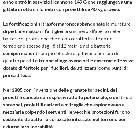
anno entrò in servizio il cannone 149 G che raggiungeva una
gittata di otto chilometri con proiettili da 40 kg di peso.
Le fortificazioni si trasformarono; abbandonate
le murature
di pietre
e
mattoni, l’artiglieria
si schierò all’aperto nelle
batterie di protezione che erano caratterizzate da un
terrapieno spesso dagli 8 ai 12 metri e nelle batterie
semipermanenti
, più piccole, che ospitavano non più di
quattro pezzi.
Le truppe alloggiavano nelle caserme difensive
dotate di feritoie per i fucilieri, da utilizzarsi come punti di
prima difesa.
Nel 1885 con
l’invenzione
delle granate torpedini, dei
proiettili caricati con esplosivi ad alto potenziale, e del tiro a
shrapnel, proiettili caricati a mitraglia che esplodevano a
mezz’aria colpendo i serventi, le vecchie protezioni furono
sostituite da batterie corazzate infossate nel terreno per
ridurne la vulnerabilità.