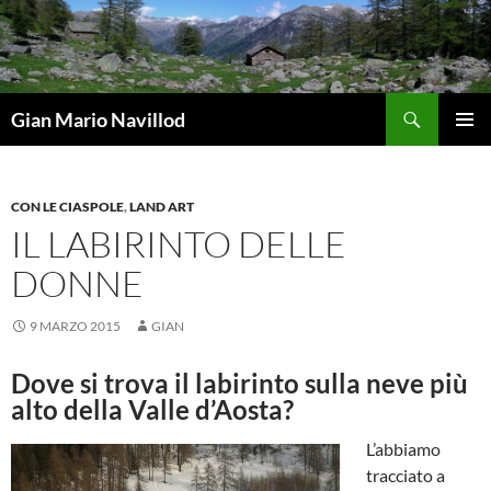
Vai
al
contenuto
Cerca
Gian Mario Navillod
MENU
PRINCI
CON LE CIASPOLE
,
LAND ART
IL LABIRINTO DELLE
DONNE
9 MARZO 2015
GIAN
Dove si trova il labirinto sulla neve più
alto della Valle d’Aosta?
L’abbiamo
tracciato a