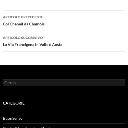
Navigazione
ARTICOLO PRECEDENTE
articolo
Col Cheneil da Chamois
ARTICOLO SUCCESSIVO
La Via Francigena in Valle d’Aosta
Ricerca
per:
CATEGORIE
BuonSenso