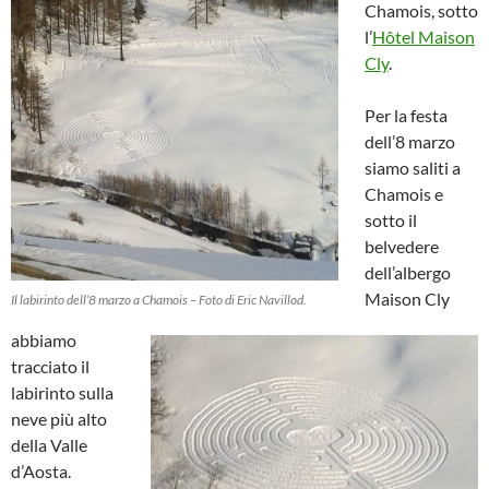
Chamois, sotto
l’
Hôtel Maison
Cly
.
Per la festa
dell’8 marzo
siamo saliti a
Chamois e
sotto il
belvedere
dell’albergo
Maison Cly
Il labirinto dell’8 marzo a Chamois – Foto di Eric Navillod.
abbiamo
tracciato il
labirinto sulla
neve più alto
della Valle
d’Aosta.