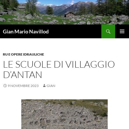
Vai
al
contenuto
Cerca
Gian Mario Navillod
MENU
PRINCI
RU E OPERE IDRAULICHE
LE SCUOLE DI VILLAGGIO
D’ANTAN
9 NOVEMBRE 2023
GIAN