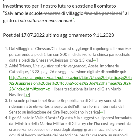
investimento per il nostro futuro e sostiene il comitato
“Salviamo le scuole
maestre
di villaggio
fino alla pensione!
” al
7
grido di
più cultura e meno cannoni
.
Post del 17.07.2022 ultimo aggiornamento 9.11.2023
Dal villaggio di Chessan/Cheissan si raggiunge il capoluogo di Emarèse
percorrendo a piedi 1 km con 200 m di dislivello; la chiesa parrocchiale
dista a piedi da Chessan/Cheissan circa 1,5 km.
[
↩
]
Abbé Trèves,
Une injustice qui crie vengeance!
, Aoste, imprimerie
Catholique, 1923, pag. 26 e segg. – versione digitale disponibile qui:
http://cordela.regione.vda.it/pubblicazioni/Libri/Une%20injustice,%20la
%20suppression%20des%20%c3%a9coles%20de%20hameau%20(2)/
28/index.html#zoom=z
– libera traduzione italiana di Gian Mario
Navillod.
[
↩
]
Le scuole primarie nel Reame Repubblicano di Gilliarey sono state
ridenominate
elementari
a seguito dell’ultima riforma interinata dal
Senato su indicazione del Sire Repubblicano in carica
[
↩
]
Il golf è nato in Valle d’Aosta? Questa è la suggestiva l’ipotesi formulata
dal Ministro della Marina Militare di Gilliarey che l’ha così argomentata:
si osservano spesso nei pressi degli alpeggi grossi mucchi di pietre
dovuti al lavoro paziente dei pastori che, per far crescere un pugno di