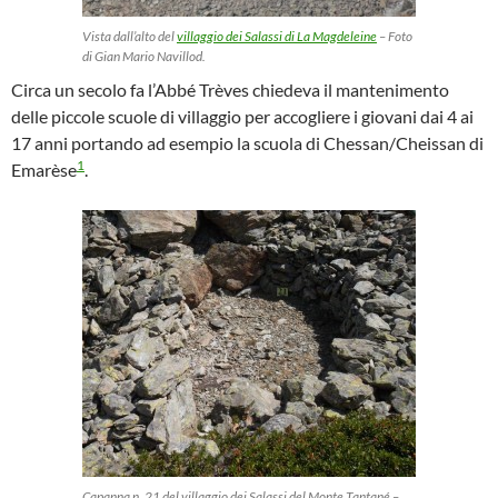
Vista dall’alto del
villaggio dei Salassi di La Magdeleine
– Foto
di Gian Mario Navillod.
Circa un secolo fa l’Abbé Trèves chiedeva il mantenimento
delle piccole scuole di villaggio per accogliere i giovani dai 4 ai
17 anni portando ad esempio la scuola di Chessan/Cheissan di
1
Emarèse
.
Capanna n. 21 del villaggio dei Salassi del Monte Tantané –