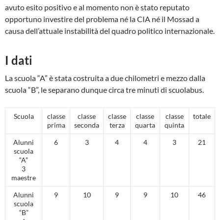
avuto esito positivo e al momento non è stato reputato
opportuno investire del problema né la CIA né il Mossad a
causa dell’attuale instabilità del quadro politico internazionale.
I dati
La scuola “A” è stata costruita a due chilometri e mezzo dalla
scuola “B”, le separano dunque circa tre minuti di scuolabus.
Scuola
classe
classe
classe
classe
classe
totale
prima
seconda
terza
quarta
quinta
Alunni
6
3
4
4
3
21
scuola
“A”
3
maestre
Alunni
9
10
9
9
10
46
scuola
“B”