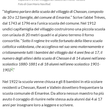
Foto di Gian Mario Navillod.
“
Vogliamo parlare della scuola del villaggio di Chassan, composto
da 10 o 12 famiglie, del comune di Emarèse.
” Scrive l’abbé Trèves,
dal 1743 al 1796 era l’unica scuola del comune. Nel 1912
undici capifamiglia del villaggio costruirono una piccola scuola
con un’aula di 20 metri quadri e al piano terreno il forno
consortile. “
Sotto il regime tre volte fortunato della libera scuola
cattolica valdostana, che accoglieva nel suo seno maternamente e
cristianamente tutti i bambini del villaggio dai 4 anni fino ai 17, il
numero degli allievi della scuola di Chessan è di 14 alunni nell’anno
scolastico 1880-1881 e di 18 alunni nell’anno scolastico 1901-
2
1902
.”
Nel 1922 la scuola venne chiusa e gli 8 bambini in età scolare
residenti a Chessan, Ravet e Vallein dovettero frequentare la
scuola comunale di Emarèse. Da allora nessun maestro ha più
avuto il coraggio di riunire nelle stessa aula alunni dai 4 ai 17
anni per insegnare loro a leggere e scrivere.