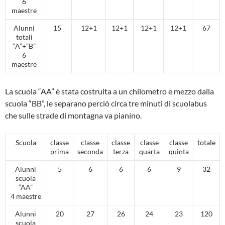
6
maestre
Alunni
15
12+1
12+1
12+1
12+1
67
totali
“A”+”B”
6
maestre
La scuola “AA” è stata costruita a un chilometro e mezzo dalla
scuola “BB”, le separano perciò circa tre minuti di scuolabus
che sulle strade di montagna va pianino.
Scuola
classe
classe
classe
classe
classe
totale
prima
seconda
terza
quarta
quinta
Alunni
5
6
6
6
9
32
scuola
“AA”
4 maestre
Alunni
20
27
26
24
23
120
scuola