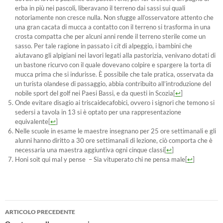
erba in più nei pascoli, liberavano il terreno dai sassi sui quali
notoriamente non cresce nulla. Non sfugge all’osservatore attento che
una gran cacata di mucca a contatto con il terreno si trasforma in una
crosta compatta che per alcuni anni rende il terreno sterile come un
sasso. Per tale ragione in passato i
cit
di alpeggio, i bambini che
aiutavano gli alpigiani nei lavori legati alla pastorizia, venivano dotati di
un bastone ricurvo con il quale dovevano colpire e spargere la torta di
mucca prima che si indurisse. È possibile che tale pratica, osservata da
un turista olandese di passaggio, abbia contribuito all’introduzione del
nobile sport del golf nei Paesi Bassi, e da questi in Scozia
[
↩
]
Onde evitare disagio ai triscaidecafobici, ovvero i signori che temono si
sedersi a tavola in 13 si è optato per una rappresentazione
equivalente
[
↩
]
Nelle scuole in esame le maestre insegnano per 25 ore settimanali e gli
alunni hanno diritto a 30 ore settimanali di lezione, ciò comporta che è
necessaria una maestra aggiuntiva ogni cinque classi
[
↩
]
Honi soit qui mal y pense – Sia vituperato chi ne pensa male
[
↩
]
Navigazione
ARTICOLO PRECEDENTE