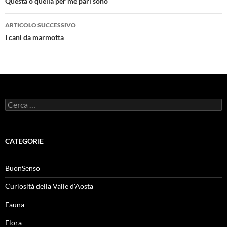
articolo
Questa o quella per me pari sono
ARTICOLO SUCCESSIVO
I cani da marmotta
Ricerca
per:
CATEGORIE
BuonSenso
Curiosità della Valle d'Aosta
Fauna
Flora