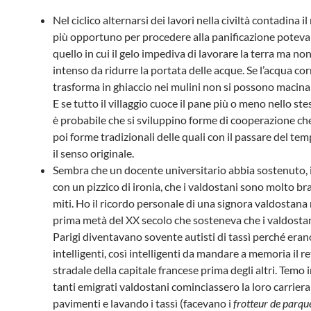
Nel ciclico alternarsi dei lavori nella civiltà contadina
più opportuno per procedere alla panificazione poteva
quello in cui il gelo impediva di lavorare la terra ma non
intenso da ridurre la portata delle acque. Se l’acqua cor
trasforma in ghiaccio nei mulini non si possono macinare
E se tutto il villaggio cuoce il pane più o meno nello st
è probabile che si sviluppino forme di cooperazione c
poi forme tradizionali delle quali con il passare del te
il senso originale.
Sembra che un docente universitario abbia sostenuto
con un pizzico di ironia, che i valdostani sono molto bra
miti. Ho il ricordo personale di una signora valdostana 
prima metà del XX secolo che sosteneva che i valdostan
Parigi diventavano sovente autisti di tassì perché era
intelligenti, così intelligenti da mandare a memoria il re
stradale della capitale francese prima degli altri. Temo 
tanti emigrati valdostani cominciassero la loro carrier
pavimenti e lavando i tassì (facevano i
frotteur de parqu