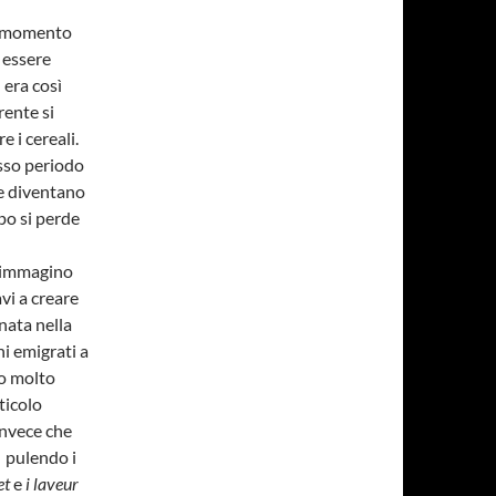
 il momento
 essere
 era così
rente si
 i cereali.
esso periodo
he diventano
mpo si perde
, immagino
vi a creare
nata nella
i emigrati a
no molto
ticolo
invece che
a pulendo i
et
e
i laveur