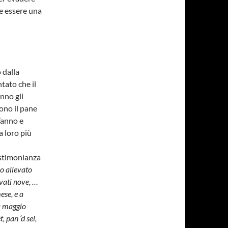
be essere una
 dalla
tato che il
anno gli
ono il pane
l’anno e
a loro più
estimonianza
o allevato
evati nove, …
ese, e a
 a maggio
t, pan ‘d sel,