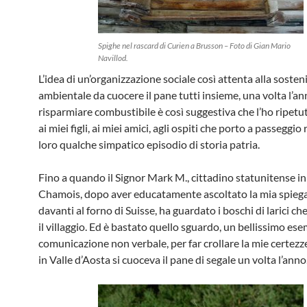
Spighe nel rascard di Curien a Brusson – Foto di Gian Mario
Navillod.
L’idea di un’organizzazione sociale così attenta alla sosteni
ambientale da cuocere il pane tutti insieme, una volta l’an
risparmiare combustibile è così suggestiva che l’ho ripetut
ai miei figli, ai miei amici, agli ospiti che porto a passeggi
loro qualche simpatico episodio di storia patria.
Fino a quando il Signor Mark M., cittadino statunitense in 
Chamois, dopo aver educatamente ascoltato la mia spieg
davanti al forno di Suisse, ha guardato i boschi di larici c
il villaggio. Ed è bastato quello sguardo, un bellissimo ese
comunicazione non verbale, per far crollare la mie certezz
in Valle d’Aosta si cuoceva il pane di segale un volta l’anno