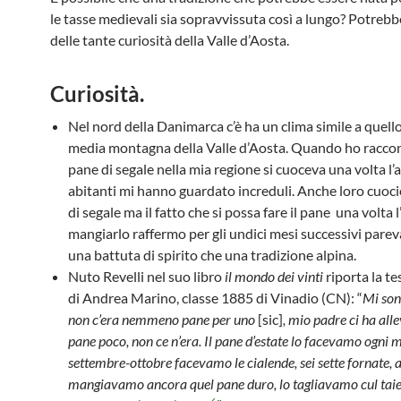
le tasse medievali sia sopravvissuta così a lungo? Potreb
delle tante curiosità della Valle d’Aosta.
Curiosità.
Nel nord della Danimarca c’è ha un clima simile a quello
media montagna della Valle d’Aosta. Quando ho raccon
pane di segale nella mia regione si cuoceva una volta l’
abitanti mi hanno guardato increduli. Anche loro cuoci
di segale ma il fatto che si possa fare il pane una volta 
mangiarlo raffermo per gli undici mesi successivi parev
una battuta di spirito che una tradizione alpina.
Nuto Revelli nel suo libro
il mondo dei vinti
riporta la t
di Andrea Marino, classe 1885 di Vinadio (CN): “
Mi son
non c’era nemmeno pane per uno
[sic]
, mio padre ci ha all
pane poco, non ce n’era. Il pane d’estate lo facevamo ogni m
settembre-ottobre facevamo le cialende, sei sette fornate,
mangiavamo ancora quel pane duro, lo tagliavamo
cul taie