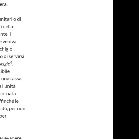
era.
nitari o di
i della
nte il
e veniva
chigie
o di servirsi
4
seigle
.
ibile
o una tassa
 l’unità
giornata
ffinché le
ndo, per non
 per
per evadere