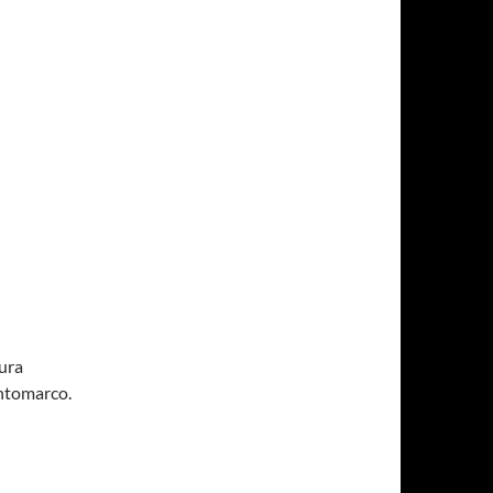
tura
antomarco.