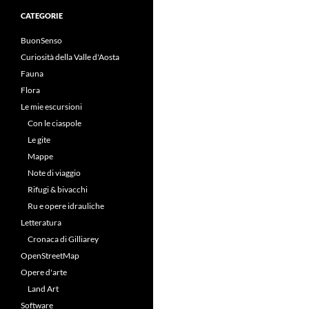
CATEGORIE
BuonSenso
Curiosità della Valle d'Aosta
Fauna
Flora
Le mie escursioni
Con le ciaspole
Le gite
Mappe
Note di viaggio
Rifugi & bivacchi
Ru e opere idrauliche
Letteratura
Cronaca di Gilliarey
OpenStreetMap
Opere d'arte
Land Art
Software