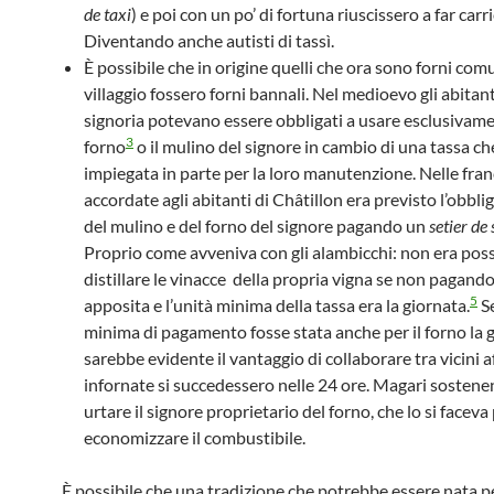
de taxi
) e poi con un po’ di fortuna riuscissero a far carri
Diventando anche autisti di tassì.
È possibile che in origine quelli che ora sono forni comu
villaggio fossero forni bannali. Nel medioevo gli abitant
signoria potevano essere obbligati a usare esclusivame
3
forno
o il mulino del signore in cambio di una tassa ch
impiegata in parte per la loro manutenzione. Nelle fran
accordate agli abitanti di Châtillon era previsto l’obblig
del mulino e del forno del signore pagando un
setier de 
Proprio come avveniva con gli alambicchi: non era poss
distillare le vinacce della propria vigna se non pagand
5
apposita e l’unità minima della tassa era la giornata.
Se
minima di pagamento fosse stata anche per il forno la 
sarebbe evidente il vantaggio di collaborare tra vicini a
infornate si succedessero nelle 24 ore. Magari sostene
urtare il signore proprietario del forno, che lo si faceva
economizzare il combustibile.
È possibile che una tradizione che potrebbe essere nata 