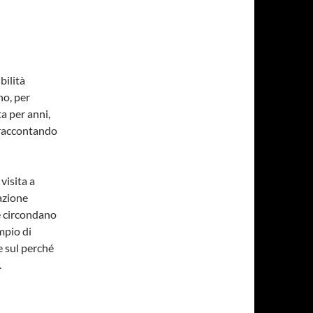
bilità
no, per
a per anni,
o raccontando
visita a
azione
he circondano
mpio di
e sul perché
.