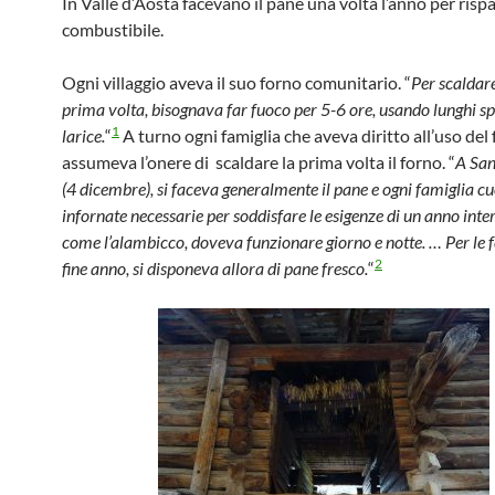
In Valle d’Aosta facevano il pane una volta l’anno per risp
combustibile.
Ogni villaggio aveva il suo forno comunitario. “
Per scaldare
prima volta, bisognava far fuoco per 5-6 ore, usando lunghi sp
1
larice.
“
A turno ogni famiglia che aveva diritto all’uso del 
assumeva l’onere di scaldare la prima volta il forno. “
A San
(4 dicembre), si faceva generalmente il pane e ogni famiglia c
infornate necessarie per soddisfare le esigenze di un anno intero
come l’alambicco, doveva funzionare giorno e notte. … Per le fe
2
fine anno, si disponeva allora di pane fresco.
“