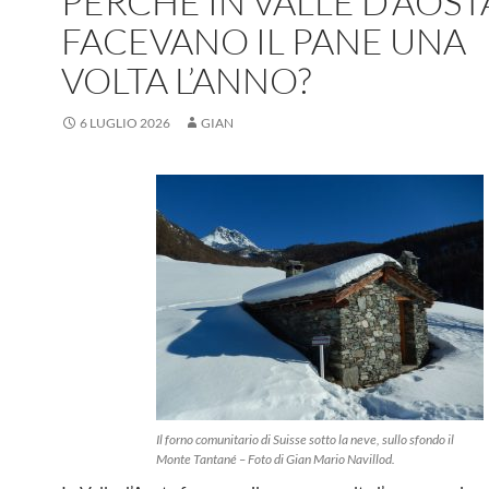
PERCHÉ IN VALLE D’AOST
FACEVANO IL PANE UNA
VOLTA L’ANNO?
6 LUGLIO 2026
GIAN
Il forno comunitario di Suisse sotto la neve, sullo sfondo il
Monte Tantané – Foto di Gian Mario Navillod.