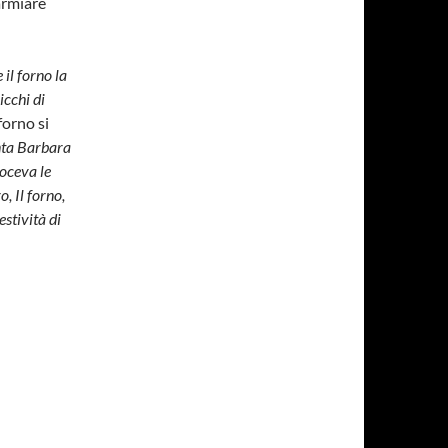
armiare
 il forno la
icchi di
forno si
ta Barbara
uoceva le
, Il forno,
stività di