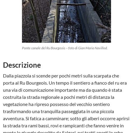
Ponte canale del Ru Bourgeois – foto di Gian Mario Navillod.
Descrizione
Dalla piazzola si scende per pochi metri sulla scarpata che
porta al Ru Bourgeois. Un tempo il sentiero a fianco del ru era
una via di comunicazione importante ma da quando è stata
costruita la strada regionale a pochi metri di distanza la
vegetazione ha ripreso possesso del vecchio sentiero
trasformando una tranquilla passeggiata in una piccola
avventura. Si fatica a camminare; sotto gli alberi occorre aprirsi
la strada tra rami bassi, rovi e rampicanti che fanno venire in
mente le giungle descritte da Salgari, nei tratti aperti le erbe