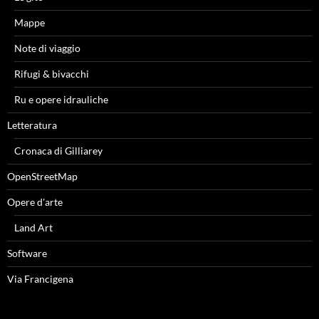
Mappe
Note di viaggio
Rifugi & bivacchi
Ru e opere idrauliche
Letteratura
Cronaca di Gilliarey
OpenStreetMap
Opere d'arte
Land Art
Software
Via Francigena