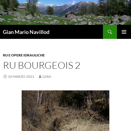
Vai
al
contenuto
Cerca
Gian Mario Navillod
MENU
PRINCI
RU E OPERE IDRAULICHE
RU BOURGEOIS 2
10 MARZO 2021
GIAN