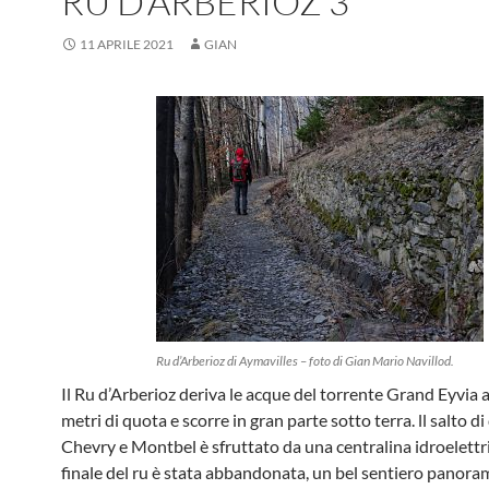
RU D’ARBERIOZ 3
11 APRILE 2021
GIAN
Ru d’Arberioz di Aymavilles – foto di Gian Mario Navillod.
Il Ru d’Arberioz deriva le acque del torrente Grand Eyvia 
metri di quota e scorre in gran parte sotto terra. ll salto di
Chevry e Montbel è sfruttato da una centralina idroelettri
finale del ru è stata abbandonata, un bel sentiero panora