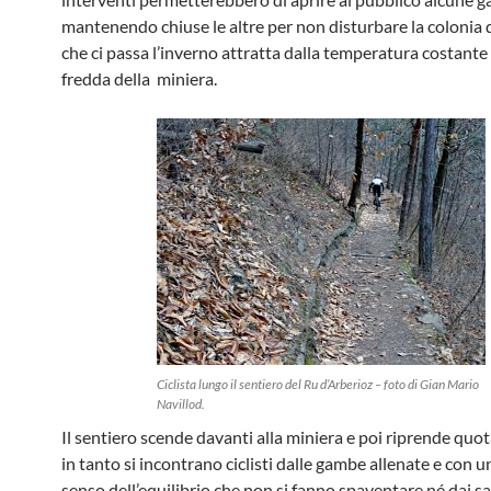
mantenendo chiuse le altre per non disturbare la colonia di
che ci passa l’inverno attratta dalla temperatura costant
fredda della miniera.
Ciclista lungo il sentiero del Ru d’Arberioz – foto di Gian Mario
Navillod.
Il sentiero scende davanti alla miniera e poi riprende quot
in tanto si incontrano ciclisti dalle gambe allenate e con 
senso dell’equilibrio che non si fanno spaventare né dai sa