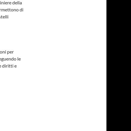
iniere della
ermettono di
telli
ioni per
seguendo le
diritti e