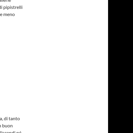
 pipistrelli
e e meno
a, di tanto
un buon
liscendi né