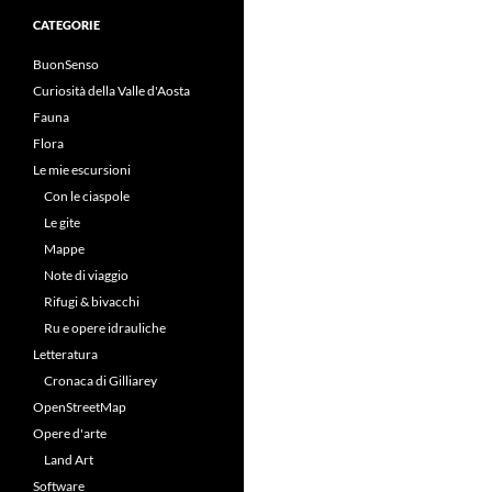
CATEGORIE
BuonSenso
Curiosità della Valle d'Aosta
Fauna
Flora
Le mie escursioni
Con le ciaspole
Le gite
Mappe
Note di viaggio
Rifugi & bivacchi
Ru e opere idrauliche
Letteratura
Cronaca di Gilliarey
OpenStreetMap
Opere d'arte
Land Art
Software