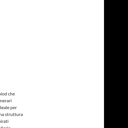
piod che
inerari
deale per
na struttura
irati
llerie