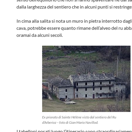
dalla larghezza del sentiero che in alcuni punti si restringe 
In cima alla salita si nota un muro in pietra interrotto dagli
cava, potrebbe essere quanto rimane dell’alveo del ru a
oramai da alcuni secoli.
Ex priorato di Sainte Hélène visto dal sentiero del Ru
d’Arberioz – foto di Gian Mario Navillod.
I tabelloni posati lungo l’itinerario sono straordinariamen