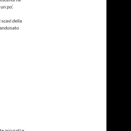
un po’.
 scavi della
bbandonato
te accurati e