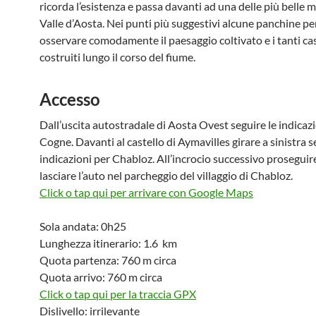
ricorda l’esistenza e passa davanti ad una delle più belle m
Valle d’Aosta. Nei punti più suggestivi alcune panchine p
osservare comodamente il paesaggio coltivato e i tanti cas
costruiti lungo il corso del fiume.
Accesso
Dall’uscita autostradale di Aosta Ovest seguire le indicaz
Cogne. Davanti al castello di Aymavilles girare a sinistra 
indicazioni per Chabloz. All’incrocio successivo proseguire 
lasciare l’auto nel parcheggio del villaggio di Chabloz.
Click o tap qui per arrivare con Google Maps
Sola andata: 0h25
Lunghezza itinerario: 1.6 km
Quota partenza: 760 m circa
Quota arrivo: 760 m circa
Click o tap qui per la traccia GPX
Dislivello: irrilevante