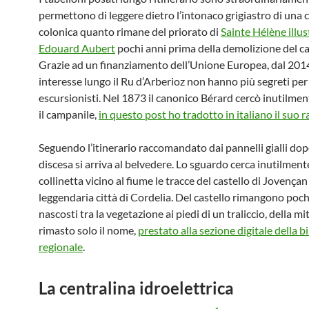
permettono di leggere dietro l’intonaco grigiastro di una 
colonica quanto rimane del priorato di
Sainte Hélène illus
Edouard Aubert
pochi anni prima della demolizione del c
Grazie ad un finanziamento dell’Unione Europea, dal 2014 
interesse lungo il Ru d’Arberioz non hanno più segreti per 
escursionisti. Nel 1873 il canonico Bérard cercò inutilmen
il campanile,
in questo post ho tradotto in italiano il suo 
Seguendo l’itinerario raccomandato dai pannelli gialli do
discesa si arriva al belvedere. Lo sguardo cerca inutilment
collinetta vicino al fiume le tracce del castello di Jovençan
leggendaria città di Cordelia. Del castello rimangono poch
nascosti tra la vegetazione ai piedi di un traliccio, della mit
rimasto solo il nome,
prestato alla sezione digitale della b
regionale
.
La centralina idroelettrica