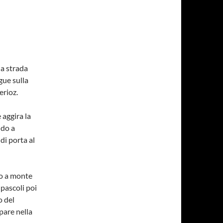
la strada
egue sulla
erioz.
 aggira la
ndo a
ndi porta al
ro a monte
pascoli poi
o del
pare nella