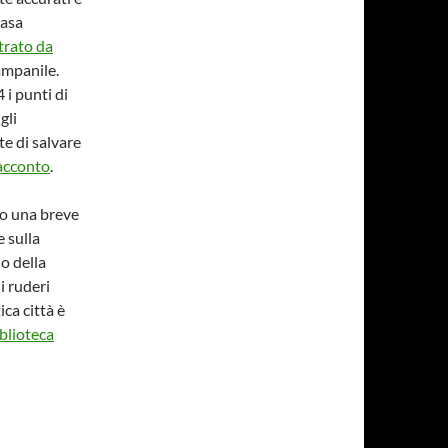
casa
trato da
ampanile.
i punti di
gli
te di salvare
racconto
.
po una breve
e sulla
 o della
i ruderi
ica città è
iblioteca