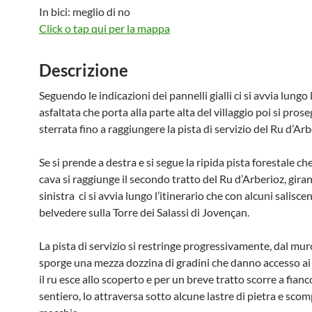
In bici: meglio di no
Click o tap qui per la mappa
Descrizione
Seguendo le indicazioni dei pannelli gialli ci si avvia lungo 
asfaltata che porta alla parte alta del villaggio poi si pros
sterrata fino a raggiungere la pista di servizio del Ru d’Arb
Se si prende a destra e si segue la ripida pista forestale che
cava si raggiunge il secondo tratto del Ru d’Arberioz, gira
sinistra ci si avvia lungo l’itinerario che con alcuni salisce
belvedere sulla Torre dei Salassi di Jovençan.
La pista di servizio si restringe progressivamente, dal mu
sporge una mezza dozzina di gradini che danno accesso ai 
il ru esce allo scoperto e per un breve tratto scorre a fianc
sentiero, lo attraversa sotto alcune lastre di pietra e scom