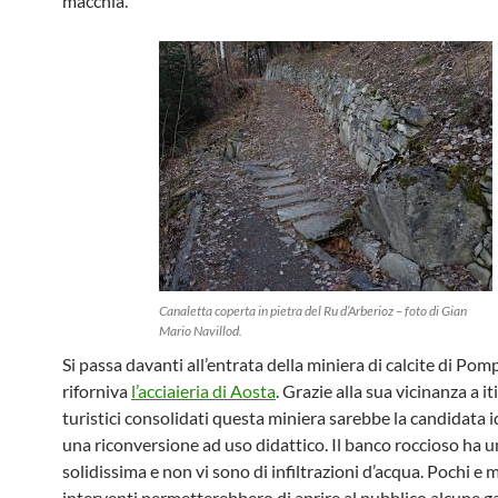
macchia.
Canaletta coperta in pietra del Ru d’Arberioz – foto di Gian
Mario Navillod.
Si passa davanti all’entrata della miniera di calcite di Pom
riforniva
l’acciaieria di Aosta
. Grazie alla sua vicinanza a it
turistici consolidati questa miniera sarebbe la candidata i
una riconversione ad uso didattico. Il banco roccioso ha u
solidissima e non vi sono di infiltrazioni d’acqua. Pochi e m
interventi permetterebbero di aprire al pubblico alcune ga