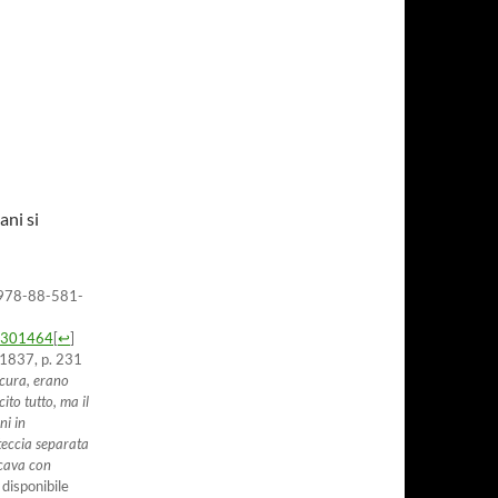
ani si
N 978-88-581-
19301464
[
↩
]
s, 1837, p. 231
icura, erano
ito tutto, ma il
ni in
rteccia separata
ccava con
 disponibile