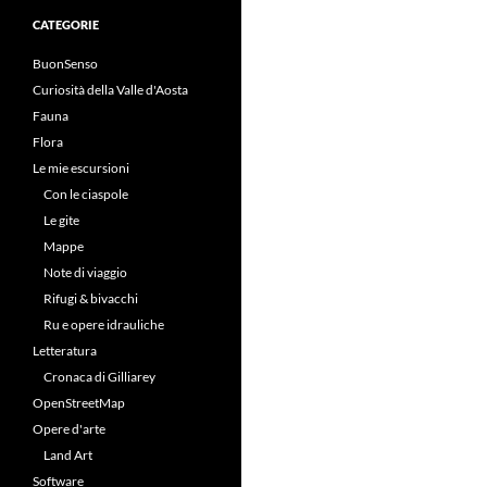
CATEGORIE
BuonSenso
Curiosità della Valle d'Aosta
Fauna
Flora
Le mie escursioni
Con le ciaspole
Le gite
Mappe
Note di viaggio
Rifugi & bivacchi
Ru e opere idrauliche
Letteratura
Cronaca di Gilliarey
OpenStreetMap
Opere d'arte
Land Art
Software