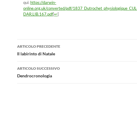
qui:
https://darwin-
online.org.uk/converted/pdf/1837_Dutrochet_physiologique_CUL
DAR.LIB.167.pdf
[
↩
]
Navigazione
ARTICOLO PRECEDENTE
articolo
Il labirinto di Natale
ARTICOLO SUCCESSIVO
Dendrocronologia