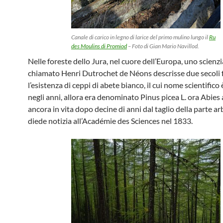
Canale di carico in legno di larice del primo mulino lungo il
Ru
des Moulins di Promiod
– Foto di Gian Mario Navillod.
Nelle foreste dello Jura, nel cuore dell’Europa, uno scienz
chiamato Henri Dutrochet de Néons descrisse due secoli 
l’esistenza di ceppi di abete bianco, il cui nome scientific
negli anni, allora era denominato Pinus picea L. ora Abies a
ancora in vita dopo decine di anni dal taglio della parte a
diede notizia all’Académie des Sciences nel 1833.