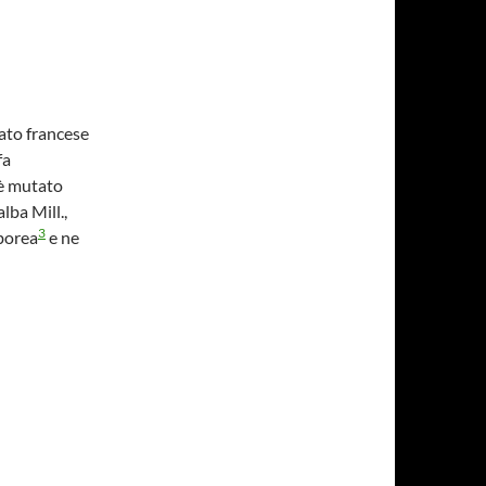
iato francese
fa
o è mutato
lba Mill.,
3
rborea
e ne