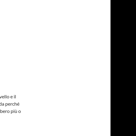
llo e il
nda perché
bbero più o