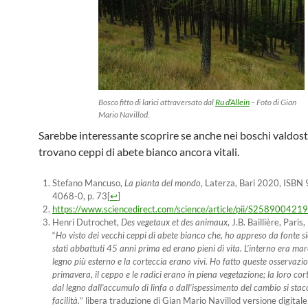
Bosco fitto di larici attraversato dal
Ru d’Allein
– Foto di Gian
Mario Navillod.
Sarebbe interessante scoprire se anche nei boschi valdost
trovano ceppi di abete bianco ancora vitali.
Stefano Mancuso,
La pianta del mondo
, Laterza, Bari 2020, ISB
4068-0, p. 73
[
↩
]
https://www.sciencedirect.com/science/article/pii/S25890042
Henri Dutrochet,
Des vegetaux et des animaux
, J.B. Baillière, Pari
“
Ho visto dei vecchi ceppi di abete bianco che, ho appreso da fonte s
stati abbattuti 45 anni prima ed erano pieni di vita. L’interno era marc
legno più esterno e la corteccia erano vivi. Ho fatto queste osservazio
primavera, il ceppo e le radici erano in piena vegetazione; la loro co
dal legno dall’accumulo di linfa o dall’ispessimento del cambio si sta
facilità.
” libera traduzione di Gian Mario Navillod versione digitale