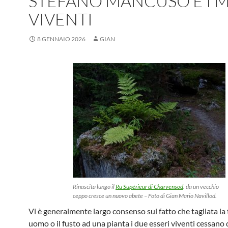
STEFANO MANCUSO E I 
VIVENTI
8 GENNAIO 2026
GIAN
Rinascita lungo il
Ru Supérieur di Charvensod
: da un vecchio
ceppo cresce un nuovo abete – Foto di Gian Mario Navillod.
Vi è generalmente largo consenso sul fatto che tagliata la
uomo o il fusto ad una pianta i due esseri viventi cessano d