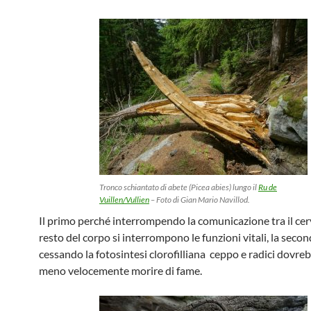
Tronco schiantato di abete (Picea abies) lungo il
Ru de
Vuillen/Vullien
– Foto di Gian Mario Navillod.
Il primo perché interrompendo la comunicazione tra il cerve
resto del corpo si interrompono le funzioni vitali, la seco
cessando la fotosintesi clorofilliana ceppo e radici dovre
meno velocemente morire di fame.