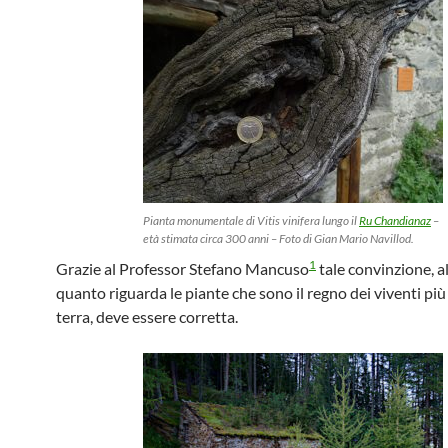
Pianta monumentale di Vitis vinifera lungo il
Ru Chandianaz
–
età stimata circa 300 anni – Foto di Gian Mario Navillod.
1
Grazie al Professor Stefano Mancuso
tale convinzione, 
quanto riguarda le piante che sono il regno dei viventi più 
terra, deve essere corretta.