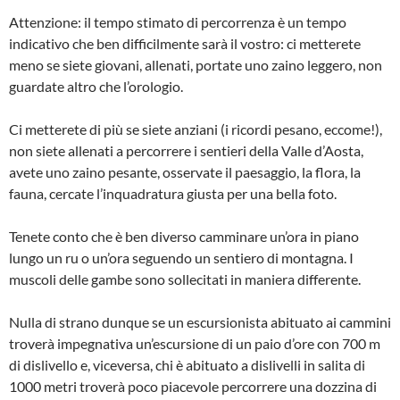
Attenzione: il tempo stimato di percorrenza è un tempo
indicativo che ben difficilmente sarà il vostro: ci metterete
meno se siete giovani, allenati, portate uno zaino leggero, non
guardate altro che l’orologio.
Ci metterete di più se siete anziani (i ricordi pesano, eccome!),
non siete allenati a percorrere i sentieri della Valle d’Aosta,
avete uno zaino pesante, osservate il paesaggio, la flora, la
fauna, cercate l’inquadratura giusta per una bella foto.
Tenete conto che è ben diverso camminare un’ora in piano
lungo un ru o un’ora seguendo un sentiero di montagna. I
muscoli delle gambe sono sollecitati in maniera differente.
Nulla di strano dunque se un escursionista abituato ai cammini
troverà impegnativa un’escursione di un paio d’ore con 700 m
di dislivello e, viceversa, chi è abituato a dislivelli in salita di
1000 metri troverà poco piacevole percorrere una dozzina di