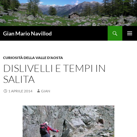
Vai
al
contenuto
Cerca
Gian Mario Navillod
MENU
PRINCI
CURIOSITÀ DELLA VALLE D'AOSTA
DISLIVELLI E TEMPI IN
SALITA
1 APRILE 2014
GIAN