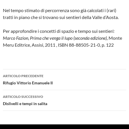
Nel tempo stimato di percorrenza sono già calcolati i (rari)
tratti in piano che si trovano sui sentieri della Valle d’Aosta.
Per approfondire i concetti di spazio e tempo sui sentier
i:
Marco Fazion, Prima che venga il lupo (seconda edizione)
, Monte
Meru Editrice, Assisi, 2011 , ISBN 88-88505-21-0, p. 122
Navigazione
ARTICOLO PRECEDENTE
articolo
Rifugio Vittorio Emanuele II
ARTICOLO SUCCESSIVO
Dislivelli e tempi in salita