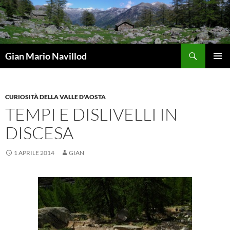
Vai
al
contenuto
Cerca
Gian Mario Navillod
MENU
PRINCI
CURIOSITÀ DELLA VALLE D'AOSTA
TEMPI E DISLIVELLI IN
DISCESA
1 APRILE 2014
GIAN