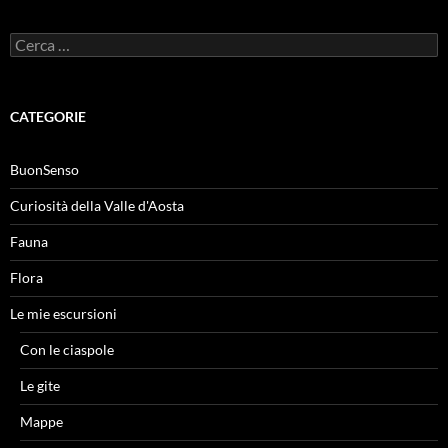
Ricerca
per:
CATEGORIE
BuonSenso
Curiosità della Valle d'Aosta
Fauna
Flora
Le mie escursioni
Con le ciaspole
Le gite
Mappe