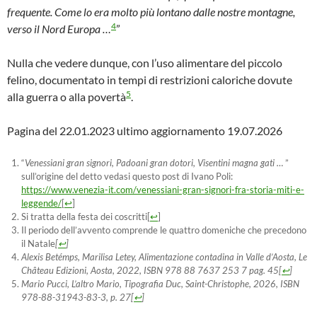
frequente. Come lo era molto più lontano dalle nostre montagne,
4
verso il Nord Europa …
”
Nulla che vedere dunque, con l’uso alimentare del piccolo
felino, documentato in tempi di restrizioni caloriche dovute
5
alla guerra o alla povertà
.
Pagina del 22.01.2023 ultimo aggiornamento 19.07.2026
“
Venessiani gran signori,
Padoani gran dotori,
Visentini magna gati …
”
sull’origine del detto vedasi questo post di Ivano Poli:
https://www.venezia-it.com/venessiani-gran-signori-fra-storia-miti-e-
leggende/
[
↩
]
Si tratta della festa dei coscritti
[
↩
]
Il periodo dell’avvento comprende le quattro domeniche che precedono
il Natale
[
↩
]
Alexis Betémps, Marilisa Letey,
Alimentazione contadina in Valle d’Aosta
, Le
Château Edizioni, Aosta, 2022, ISBN 978 88 7637 253 7 pag. 45
[
↩
]
Mario Pucci, L’altro Mario, Tipografia Duc, Saint-Christophe, 2026, ISBN
978-88-31943-83-3, p. 27
[
↩
]