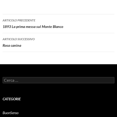
Navigazione
ARTICOLO PRECEDENTE
articolo
1893 La prima messa sul Monte BIanco
ARTICOLO SUCCESSIVO
Rosa canina
Ricerca
per:
CATEGORIE
BuonSenso