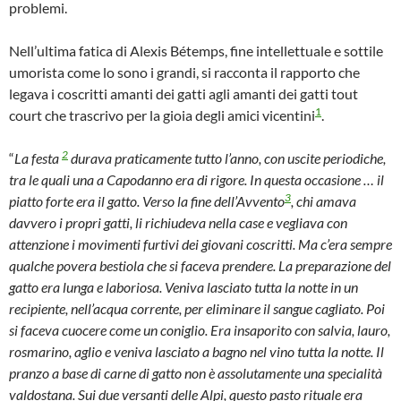
problemi.
Nell’ultima fatica di Alexis Bétemps, fine intellettuale e sottile
umorista come lo sono i grandi, si racconta il rapporto che
legava i coscritti amanti dei gatti agli amanti dei gatti tout
1
court che trascrivo per la gioia degli amici vicentini
.
2
“
La festa
durava praticamente tutto l’anno, con uscite periodiche,
tra le quali una a Capodanno era di rigore. In questa occasione … il
3
piatto forte era il gatto. Verso la fine dell’Avvento
, chi amava
davvero i propri gatti, li richiudeva nella case e vegliava con
attenzione i movimenti furtivi dei giovani coscritti. Ma c’era sempre
qualche povera bestiola che si faceva prendere. La preparazione del
gatto era lunga e laboriosa.
Veniva lasciato tutta la notte in un
recipiente, nell’acqua corrente, per eliminare il sangue cagliato. Poi
si faceva cuocere come un coniglio. Era insaporito con salvia, lauro,
rosmarino, aglio e veniva lasciato a bagno nel vino tutta la notte. Il
pranzo a base di carne di gatto non è assolutamente una specialità
valdostana. Sui due versanti delle Alpi, questo pasto rituale era