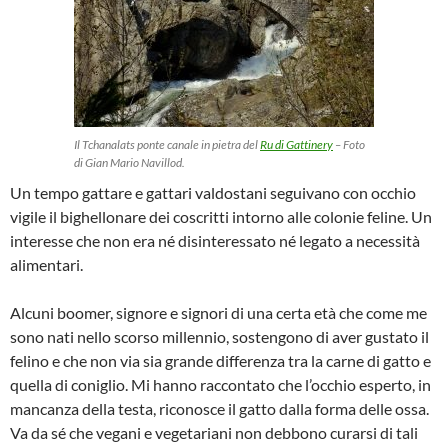
Il Tchanalats ponte canale in pietra del
Ru di Gattinery
– Foto
di Gian Mario Navillod.
Un tempo gattare e gattari valdostani seguivano con occhio
vigile il bighellonare dei coscritti intorno alle colonie feline. Un
interesse che non era né disinteressato né legato a necessità
alimentari.
Alcuni boomer, signore e signori di una certa età che come me
sono nati nello scorso millennio, sostengono di aver gustato il
felino e che non via sia grande differenza tra la carne di gatto e
quella di coniglio. Mi hanno raccontato che l’occhio esperto, in
mancanza della testa, riconosce il gatto dalla forma delle ossa.
Va da sé che vegani e vegetariani non debbono curarsi di tali