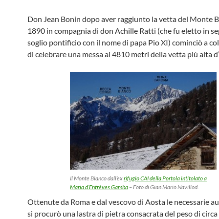
Don Jean Bonin dopo aver raggiunto la vetta del Monte B
1890 in compagnia di don Achille Ratti (che fu eletto in se
soglio pontificio con il nome di papa Pio XI) cominciò a col
di celebrare una messa ai 4810 metri della vetta più alta 
Il Monte Bianco dall’ex
rifugio CAI della Portola intitolato a
Maria d’Entrèves Gamba
– Foto di Gian Mario Navillod.
Ottenute da Roma e dal vescovo di Aosta le necessarie au
si procurò una lastra di pietra consacrata del peso di circa