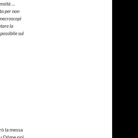
ensità …
ta per non
 necroscopi
tare la
possibile sul
rò la messa
 du Dôme poi