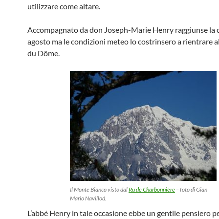
utilizzare come altare.
Accompagnato da don Joseph-Marie Henry raggiunse la c
agosto ma le condizioni meteo lo costrinsero a rientrare 
du Dôme.
Il Monte Bianco visto dal
Ru de Charbonnière
– foto di Gian
Mario Navillod.
L’abbé Henry in tale occasione ebbe un gentile pensiero pe