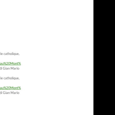
ie catholique,
e%20au%20Mont%
 di Gian Mario
ie catholique,
e%20au%20Mont%
 di Gian Mario