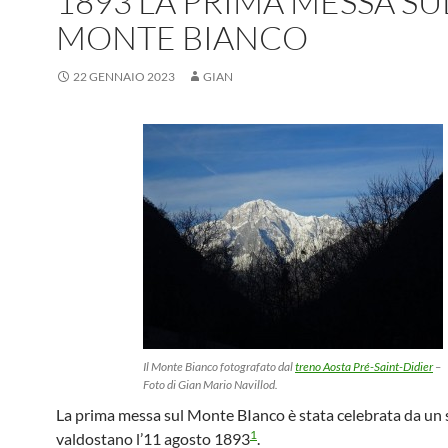
1893 LA PRIMA MESSA SU
MONTE BIANCO
22 GENNAIO 2023
GIAN
Il Monte Bianco fotografato dal
treno Aosta Pré-Saint-Didier
–
Foto di Gian Mario Navillod.
La prima messa sul Monte BIanco è stata celebrata da un
1
valdostano l’11 agosto 1893
.