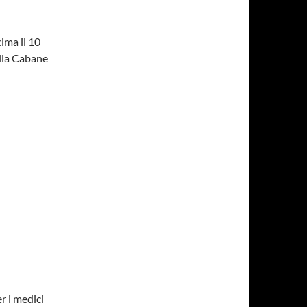
ima il 10
alla Cabane
r i medici