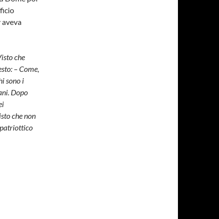
ficio
y aveva
Visto che
esto: – Come,
i sono i
iani. Dopo
ei
isto che non
 patriottico