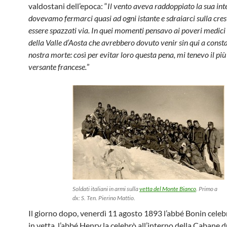
valdostani dell’epoca: “
Il vento aveva raddoppiato la sua int
dovevamo fermarci quasi ad ogni istante e sdraiarci sulla cres
essere spazzati via. In quei momenti pensavo ai poveri medici
della Valle d’Aosta che avrebbero dovuto venir sin qui a consta
nostra morte: così per evitar loro questa pena, mi tenevo il più 
versante francese.
”
Soldati italiani in armi sulla
vetta del Monte Bianco
. Primo a
dx: S. Ten. Pierino Mattio.
Il giorno dopo, venerdì 11 agosto 1893 l’abbé Bonin celeb
in vetta, l’abbé Henry la celebrò all’interno della Cabane