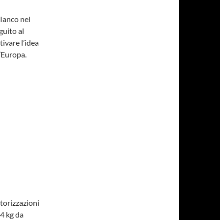
Ianco nel
guito al
tivare l’idea
d’Europa.
torizzazioni
 4 kg da