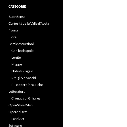
CATEGORIE
BuonSenso
Curiosità della Valle d'Aosta
Fauna
Flora
Le mie escursioni
Con le ciaspole
Le gite
Mappe
Note di viaggio
Rifugi & bivacchi
Ru e opere idrauliche
Letteratura
Cronaca di Gilliarey
OpenStreetMap
Opere d'arte
Land Art
Software