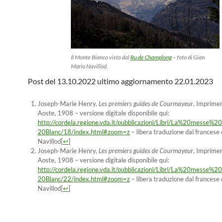
Il Monte Bianco visto dal
Ru de Champlong
– foto di Gian
Mario Navillod.
Post del 13.10.2022 ultimo aggiornamento 22.01.2023
Joseph-Marie Henry,
Les premiers guides de Courmayeur
, Imprimer
Aoste, 1908 – versione digitale disponibile qui:
http://cordela.regione.vda.it/pubblicazioni/Libri/La%20mess
20Blanc/18/index.html#zoom=z
– libera traduzione dal francese
Navillod
[
↩
]
Joseph-Marie Henry,
Les premiers guides de Courmayeur
, Imprimer
Aoste, 1908 – versione digitale disponibile qui:
http://cordela.regione.vda.it/pubblicazioni/Libri/La%20mess
20Blanc/22/index.html#zoom=z
– libera traduzione dal francese
Navillod
[
↩
]