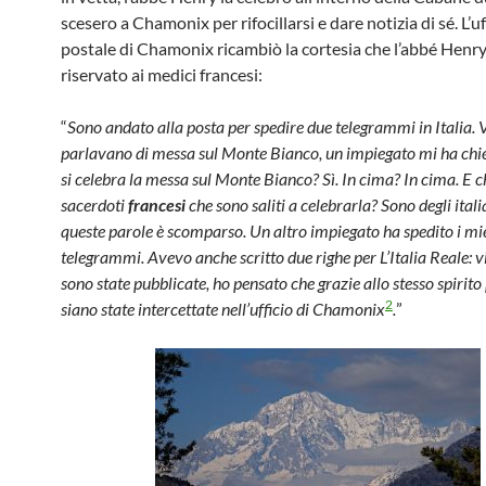
scesero a Chamonix per rifocillarsi e dare notizia di sé. L’uf
postale di Chamonix ricambiò la cortesia che l’abbé Henr
riservato ai medici francesi:
“
Sono andato alla posta per spedire due telegrammi in Italia. 
parlavano di messa sul Monte Bianco, un impiegato mi ha chi
si celebra la messa sul Monte Bianco? Sì. In cima? In cima. E ch
sacerdoti
francesi
che sono saliti a celebrarla? Sono degli ital
queste parole è scomparso. Un altro impiegato ha spedito i mi
telegrammi. Avevo anche scritto due righe per L’Italia Reale: v
sono state pubblicate, ho pensato che grazie allo stesso spirito
2
siano state intercettate nell’ufficio di Chamonix
.
”