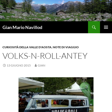
Vai
al
contenuto
Cerca
Gian Mario Navillod
MENU
PRINCI
CURIOSITÀ DELLA VALLE D'AOSTA
,
NOTE DI VIAGGIO
VOLKS-N-ROLL-ANTEY
13 GIUGNO 2015
GIAN